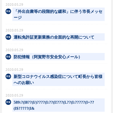
2020.05.29
「外出自粛等の段階的な緩和」に伴う市長メッセ
ージ
2020.05.29
運転免許証更新業務の全面的な再開について
2020.05.29
防犯情報（阿賀野市安全安心メール）
2020.05.29
新型コロナウイルス感染症について町長から皆様
へのお願い
2020.05.29
589:?(I8??(I/)????(I:??(I!???(I.??(I:?????(I+??
(I$?????(I&