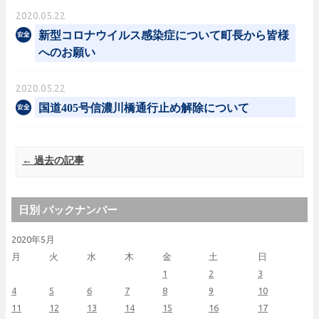
2020.05.22
新型コロナウイルス感染症について町長から皆様
へのお願い
2020.05.22
国道405号信濃川橋通行止め解除について
Post navigation
←
過去の記事
日別 バックナンバー
2020年5月
月
火
水
木
金
土
日
1
2
3
4
5
6
7
8
9
10
11
12
13
14
15
16
17