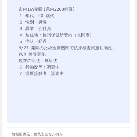
市内169例目(県内2268例目)

１ 年代：50 歳代

２ 性別：男性

３ 職業：会社員

４ 居住地：長岡保健所管内（長岡市）

５ 症状・経過：

4/27 発熱のため医療機関で抗原検査実施し陽性、
PCR 検査実施

現在の症状：無症状

６ 行動歴等：調査中

７ 濃厚接触者：調査中

情報提供元：住民安全ながおか