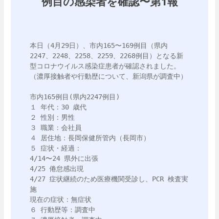
例目の感染者を確認〜第1報
本日（4月29日）、市内165〜169例目（県内
2247、2248、2258、2259、2268例目）となる新
型コロナウイルス感染症患者が確認されました。
（濃厚接触者や行動歴について、新潟県が調査中）

市内165例目(県内2247例目)

１ 年代：30 歳代

２ 性別：男性

３ 職業：会社員

４ 居住地：長岡保健所管内（長岡市）

５ 症状・経過：

4/14〜24 県外に出張

4/25 倦怠感出現

4/27 症状継続のため医療機関受診し、PCR 検査実
施

現在の症状：無症状

６ 行動歴等：調査中
