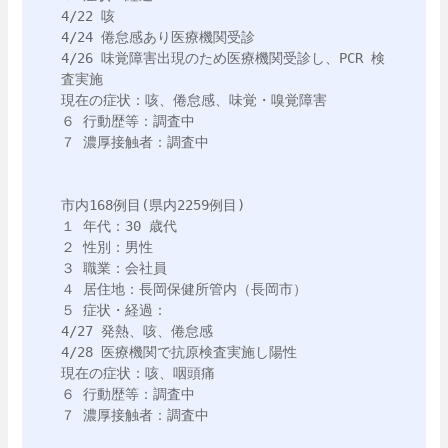
4/22 咳

4/24 倦怠感あり医療機関受診

4/26 味覚障害出現のため医療機関受診し、PCR 検
査実施

現在の症状：咳、倦怠感、味覚・嗅覚障害

６ 行動歴等：調査中

７ 濃厚接触者：調査中

市内168例目(県内2259例目)

１ 年代：30 歳代

２ 性別：男性

３ 職業：会社員

４ 居住地：長岡保健所管内（長岡市）

５ 症状・経過：

4/27 発熱、咳、倦怠感

4/28 医療機関で抗原検査実施し陽性

現在の症状：咳、咽頭痛

６ 行動歴等：調査中

７ 濃厚接触者：調査中
