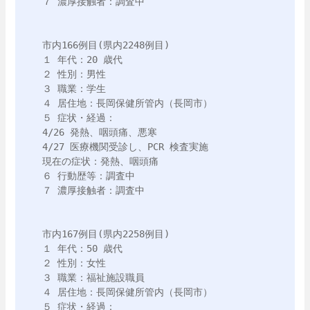
７ 濃厚接触者：調査中

市内166例目(県内2248例目)

１ 年代：20 歳代

２ 性別：男性

３ 職業：学生

４ 居住地：長岡保健所管内（長岡市）

５ 症状・経過：

4/26 発熱、咽頭痛、悪寒

4/27 医療機関受診し、PCR 検査実施

現在の症状：発熱、咽頭痛

６ 行動歴等：調査中

７ 濃厚接触者：調査中

市内167例目(県内2258例目)

１ 年代：50 歳代

２ 性別：女性

３ 職業：福祉施設職員

４ 居住地：長岡保健所管内（長岡市）

５ 症状・経過：
