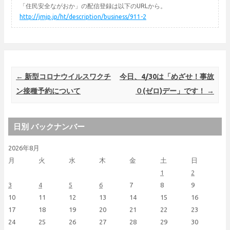
「住民安全ながおか」の配信登録は以下のURLから。
http://jmjp.jp/ht/description/business/911-2
Post navigation
←
新型コロナウイルスワクチ
今日、4/30は「めざせ！事故
ン接種予約について
０(ゼロ)デー」です！
→
日別 バックナンバー
2026年8月
月
火
水
木
金
土
日
1
2
3
4
5
6
7
8
9
10
11
12
13
14
15
16
17
18
19
20
21
22
23
24
25
26
27
28
29
30