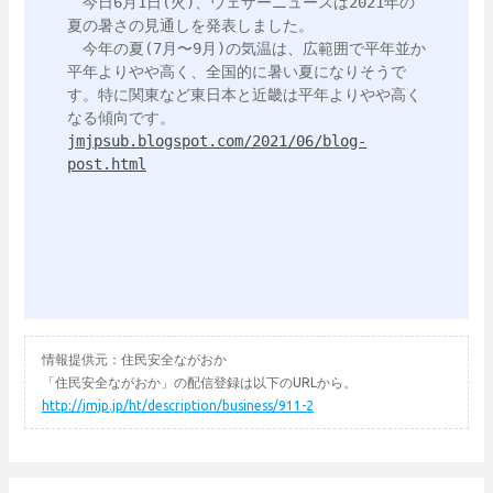
　今日6月1日(火)、ウェザーニュースは2021年の
夏の暑さの見通しを発表しました。

　今年の夏(7月〜9月)の気温は、広範囲で平年並か
平年よりやや高く、全国的に暑い夏になりそうで
す。特に関東など東日本と近畿は平年よりやや高く
jmjpsub.blogspot.com/2021/06/blog-
post.html
情報提供元：住民安全ながおか
「住民安全ながおか」の配信登録は以下のURLから。
http://jmjp.jp/ht/description/business/911-2