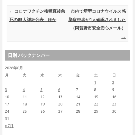
Post navigation
←
コロナワクチン接種直後急
市内で新型コロナウイルス感
死の85人詳細公表 ほか
染症患者が1人確認されました
（阿賀野市安全安心メール）
→
日別 バックナンバー
2026年8月
月
火
水
木
金
土
日
1
2
3
4
5
6
7
8
9
10
11
12
13
14
15
16
17
18
19
20
21
22
23
24
25
26
27
28
29
30
31
« 7月