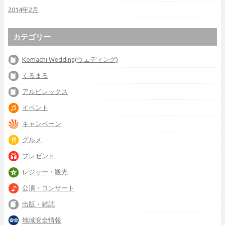
2014年2月
カテゴリー
Komachi Wedding(ウェディング)
くるまる
アルビレックス
イベント
キャンペーン
グルメ
プレゼント
レジャー・観光
公演・コンサート
出版・雑誌
地域安全情報