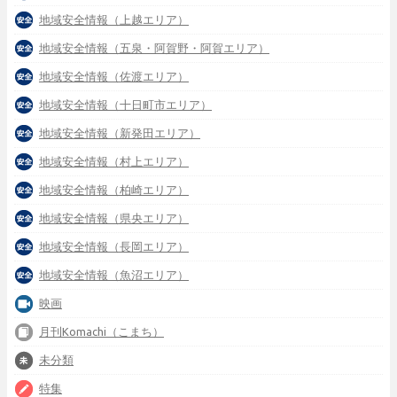
地域安全情報（上越エリア）
地域安全情報（五泉・阿賀野・阿賀エリア）
地域安全情報（佐渡エリア）
地域安全情報（十日町市エリア）
地域安全情報（新発田エリア）
地域安全情報（村上エリア）
地域安全情報（柏崎エリア）
地域安全情報（県央エリア）
地域安全情報（長岡エリア）
地域安全情報（魚沼エリア）
映画
月刊Komachi（こまち）
未分類
特集