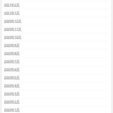
2021年2月
2021年1月
2020年12月
2020年11月
2020年10月
2020年9月
2020年8月
2020年7月
2020年6月
2020年5月
2020年4月
2020年3月
2020年2月
2020年1月