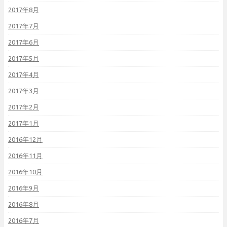
2017年8月
2017年7月
2017年6月
2017年5月
2017年4月
2017年3月
2017年2月
2017年1月
2016年12月
2016年11月
2016年10月
2016年9月
2016年8月
2016年7月