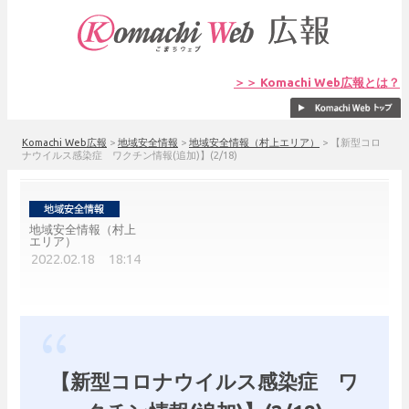
＞＞ Komachi Web広報とは？
Komachi Web広報
>
地域安全情報
>
地域安全情報（村上エリア）
>
【新型コロ
ナウイルス感染症 ワクチン情報(追加)】(2/18)
地域安全情報（村上
エリア）
2022.02.18 18:14
【新型コロナウイルス感染症 ワ