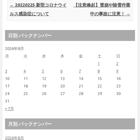
Post navigation
←
20220225 新型コロナウイ
【注意喚起】雪崩や除雪作業
ルス感染症について
中の事故に注意！
→
日別 バックナンバー
2026年8月
月
火
水
木
金
土
日
1
2
3
4
5
6
7
8
9
10
11
12
13
14
15
16
17
18
19
20
21
22
23
24
25
26
27
28
29
30
31
« 7月
月別 バックナンバー
2026年8月