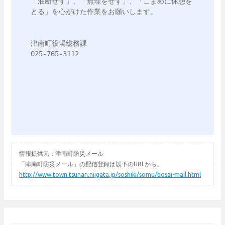
「油断せず」、「無理をせず」、「こまめに休憩を
とる」を心がけた作業をお願いします。

津南町役場総務課

025-765-3112

情報提供元：津南町防災メール
「津南町防災メール」の配信登録は以下のURLから。
http://www.town.tsunan.niigata.jp/soshiki/somu/bosai-mail.html