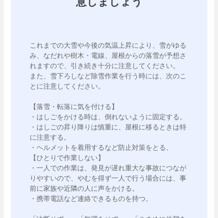
意しましょう
これまでの大雪や今後の気温上昇により、雪がゆる
み、なだれや樹木・電線、屋根からの落雪が予想さ
れますので、引き続き十分に注意してください。

また、雪下ろしなど除雪作業を行う時には、次のこ
とに注意してください。

【落雪・転落に気を付ける】

・はしごをかける時は、倒れないように固定する。

・はしごの昇り降りは慎重に、屋根に移るときは特
に注意する。

・ヘルメットを着用するなど防止対策をとる、

【ひとりで作業しない】

・一人での作業は、発見が遅れ重大な事故につなが
りやすいので、やむを得ず一人で行う場合には、事
前に家族や近隣の人に声をかける。

・携帯電話など連絡できるものを持つ。
