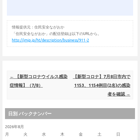
情報提供元：住民安全ながおか
「住民安全ながおか」の配信登録は以下のURLから。
http://jmjp.jp/ht/description/business/911-2
Post navigation
←
【新型コロナウイルス感染
【新型コロナ】7月8日市内で
症情報】（7/8）
1153、1154例目(2名)の感染
者を確認
→
日別 バックナンバー
2026年8月
月
火
水
木
金
土
日