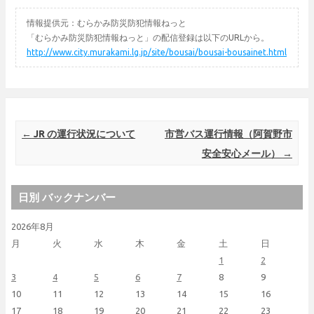
情報提供元：むらかみ防災防犯情報ねっと
「むらかみ防災防犯情報ねっと」の配信登録は以下のURLから。
http://www.city.murakami.lg.jp/site/bousai/bousai-bousainet.html
Post navigation
←
JR の運行状況について
市営バス運行情報（阿賀野市
安全安心メール）
→
日別 バックナンバー
2026年8月
月
火
水
木
金
土
日
1
2
3
4
5
6
7
8
9
10
11
12
13
14
15
16
17
18
19
20
21
22
23