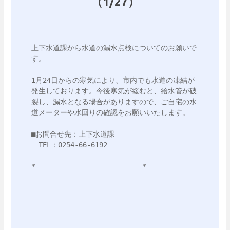
（1/27）
上下水道課から水道の漏水点検についてのお願いで
す。

1月24日からの寒気により、市内でも水道の凍結が
発生しております。今後寒気が緩むと、給水管が破
裂し、漏水となる場合がありますので、ご自宅の水
道メーターや水回りの確認をお願いいたします。

■お問合せ先：上下水道課

　TEL：0254-66-6192

*--------------------------*
