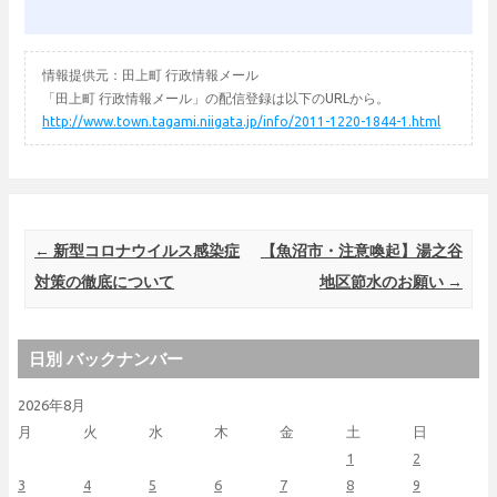
情報提供元：田上町 行政情報メール
「田上町 行政情報メール」の配信登録は以下のURLから。
http://www.town.tagami.niigata.jp/info/2011-1220-1844-1.html
Post navigation
←
新型コロナウイルス感染症
【魚沼市・注意喚起】湯之谷
対策の徹底について
地区節水のお願い
→
日別 バックナンバー
2026年8月
月
火
水
木
金
土
日
1
2
3
4
5
6
7
8
9