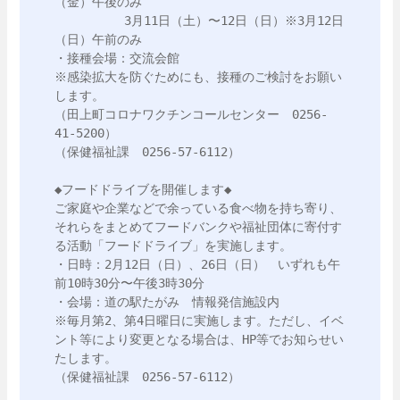
（金）午後のみ

　　　　　 3月11日（土）〜12日（日）※3月12日
（日）午前のみ

・接種会場：交流会館

※感染拡大を防ぐためにも、接種のご検討をお願い
します。

（田上町コロナワクチンコールセンター　0256-
41-5200）

（保健福祉課　0256-57-6112）

◆フードドライブを開催します◆

ご家庭や企業などで余っている食べ物を持ち寄り、
それらをまとめてフードバンクや福祉団体に寄付す
る活動「フードドライブ」を実施します。

・日時：2月12日（日）、26日（日）　いずれも午
前10時30分〜午後3時30分

・会場：道の駅たがみ　情報発信施設内

※毎月第2、第4日曜日に実施します。ただし、イベ
ント等により変更となる場合は、HP等でお知らせい
たします。

（保健福祉課　0256-57-6112）
