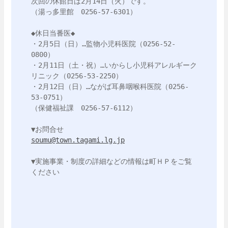
次回の休館日は2月14日（火）です。

（湯っ多里館　0256-57-6301）

◆休日当番医◆

・2月5日（日）…監物小児科医院（0256-52-
0800）

・2月11日（土・祝）…いからし小児科アレルギーク
リニック（0256-53-2250）

・2月12日（日）…ながば耳鼻咽喉科医院（0256-
53-0751）

（保健福祉課　0256-57-6112）

soumu@town.tagami.lg.jp
▼実施事業・制度の詳細などの情報は町ＨＰをご覧
ください
