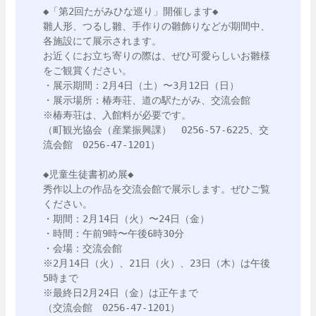
◆「第2回たがみひな巡り」開催します◆

雛人形、つるし雛、手作りの雛飾りなどが期間中、
各施設にて展示されます。

お近くにお立ち寄りの際は、ぜひ可愛らしいお雛様
をご観賞ください。

・展示期間：2月4日（土）〜3月12日（日）

・展示場所：椿寿荘、道の駅たがみ、交流会館

※椿寿荘は、入館料が必要です。

（町観光協会（産業振興課）　0256-57-6225、交
流会館　0256-47-1201）

◆児童生徒書初め展◆

秀作以上の作品を交流会館で展示します。ぜひご覧
ください。

・期間：2月14日（火）〜24日（金）

・時間：午前9時〜午後6時30分

・会場：交流会館

※2月14日（火）、21日（火）、23日（木）は午後
5時まで

※最終日2月24日（金）は正午まで

（交流会館　0256-47-1201）
