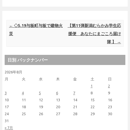
Post navigation
←
◇5.19与板町与板で建物火
【第11弾新潟むらかみ学生応
災
援便 あなたにまごころ届け
隊 】
→
日別 バックナンバー
2026年8月
月
火
水
木
金
土
日
1
2
3
4
5
6
7
8
9
10
11
12
13
14
15
16
17
18
19
20
21
22
23
24
25
26
27
28
29
30
31
« 7月