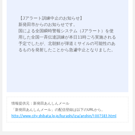
【Jアラート訓練中止のお知らせ】

新発田市からのお知らせです。

国による全国瞬時警報システム（Jアラート）を使
用した全国一斉伝達訓練が本日11時ごろ実施される
予定でしたが、北朝鮮が弾道ミサイルの可能性のあ
るものを発射したことから急遽中止となりました。

情報提供元：新発田あんしんメール
「新発田あんしんメール」の配信登録は以下のURLから。
http://www.city.shibata.lg.jp/kurashi/iza/anshin/1007583.html