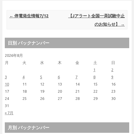
Post navigation
←
停電発生情報7/12
【Jアラート全国一斉試験中止
のお知らせ】
→
日別 バックナンバー
2026年8月
月
火
水
木
金
土
日
1
2
3
4
5
6
7
8
9
10
11
12
13
14
15
16
17
18
19
20
21
22
23
24
25
26
27
28
29
30
31
« 7月
月別 バックナンバー