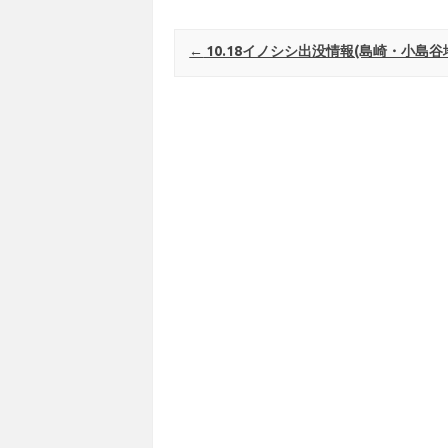
Post navigation
←
10.18イノシシ出没情報(島崎・小島谷