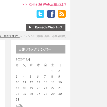
＞＞ Komachi Web広報とは？
報（長岡エリア）
>
イノシシ出没情報(島崎・小島谷地内)
日別 バックナンバー
2026年8月
月
火
水
木
金
土
日
1
2
3
4
5
6
7
8
9
10
11
12
13
14
15
16
17
18
19
20
21
22
23
24
25
26
27
28
29
30
31
« 7月