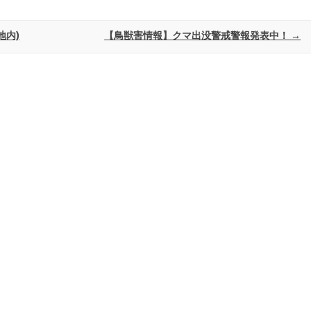
地内)
【鳥獣害情報】クマ出没警戒警報発表中！
→