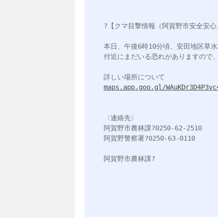
?【クマ目撃情報（阿賀野市安全安心
本日、午後6時10分頃、安田地区草水
付近にまだいる恐れがありますので、
maps.app.goo.gl/WAuKDr3D4P3vc
〈連絡先〉

阿賀野市農林課?0250-62-2510

阿賀野警察署?0250-63-0110
