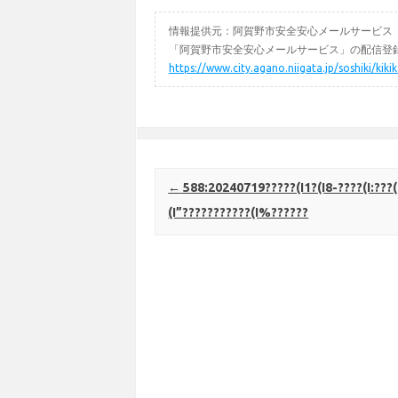
情報提供元：阿賀野市安全安心メールサービス
「阿賀野市安全安心メールサービス」の配信登録
https://www.city.agano.niigata.jp/soshiki/kik
Post navigation
←
588:20240719?????(I1?(I8-????(I:???(
(I”???????????(I%??????