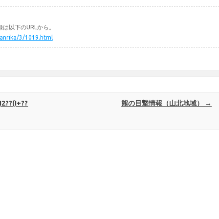
は以下のURLから。
ikanrika/3/1019.html
I2??(I+??
熊の目撃情報（山北地域）
→