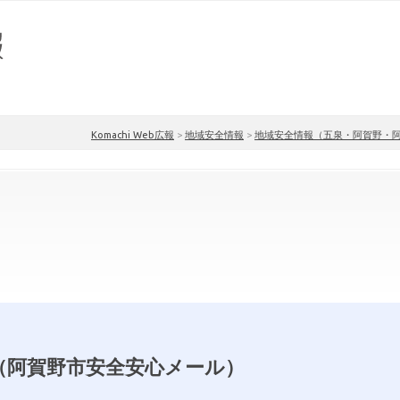
Komachi Web広報
>
地域安全情報
>
地域安全情報（五泉・阿賀野・
（阿賀野市安全安心メール）