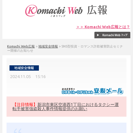
＞＞ Komachi Web広報とは？
Komachi Web広報
>
地域安全情報
>
SNS型投資・ロマンス詐欺被害防止セミナ
ー開催のお知らせ
2024.11.05 15:16
【注目情報】
新潟市東区空港西1丁目におけるタクシー運
転手被害強盗殺人事件情報提供のお願い