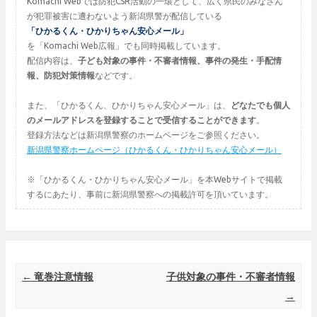
Komachi Webでは防犯CSR活動の一環として、広く県民のみなさん
が犯罪被害に遭わないよう新潟県警が配信している
「ひかるくん・ひかりちゃん安心メール」
を「Komachi Web広報」でも同時掲載しています。
配信内容は、
子ども対象の事件・不審者情報、事件の発生・手配情
報、防犯対策情報
などです。
また、「ひかるくん、ひかりちゃん安心メール」は、
どなたでも個人
のメールアドレスを登録することで受信することができます
。
登録方法などは新潟県警察のホームページをご参照ください。
新潟県警察ホームページ（ひかるくん・ひかりちゃん安心メール）
※「ひかるくん・ひかりちゃん安心メール」を本Webサイトで掲載
するにあたり、事前に新潟県警察への掲載許可を頂いています。
Post navigation
←
竜巻注意情報
子供対象の事件・不審者情報
→