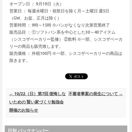
オープン日 ： 9月19日（火）
営業日 ： 毎週水曜日・祝祭日を除く月～土曜日 週5日
（GW、お盆、正月は除く）
営業時間 ： 9時～15時 ※パンがなくなり次第営業終了
販売品目 ： ①ソフトパン系を中心とした30～40アイテム
（シスコザベーカリー監修） ②飲料 ※一部、シスコザベーカ
リーの商品も販売致します。
販売価格 ： 外税100円 ※一部、シスコザベーカリーの商品は
除きます。
Post navigation
←
10/22（日）第7回 後悔しな
不審者事案の発生について
→
いための 賢い家づくり勉強会
開催のお知らせ
日別 バックナンバー