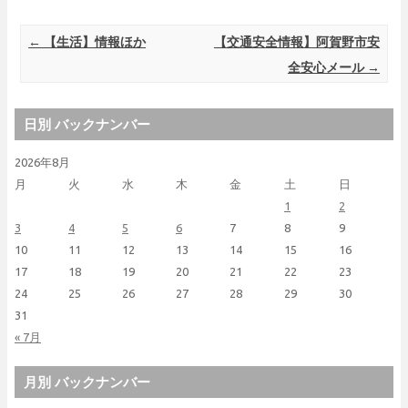
Post navigation
←
【生活】情報ほか
【交通安全情報】阿賀野市安
全安心メール
→
日別 バックナンバー
2026年8月
月
火
水
木
金
土
日
1
2
3
4
5
6
7
8
9
10
11
12
13
14
15
16
17
18
19
20
21
22
23
24
25
26
27
28
29
30
31
« 7月
月別 バックナンバー