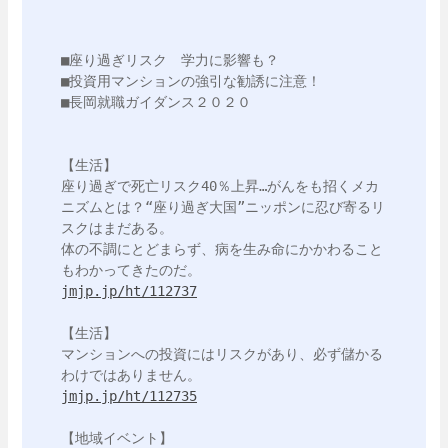
■座り過ぎリスク　学力に影響も？

■投資用マンションの強引な勧誘に注意！

■長岡就職ガイダンス２０２０

【生活】

座り過ぎで死亡リスク40％上昇…がんをも招くメカ
ニズムとは？“座り過ぎ大国”ニッポンに忍び寄るリ
スクはまだある。

体の不調にとどまらず、病を生み命にかかわること
jmjp.jp/ht/112737
【生活】

マンションへの投資にはリスクがあり、必ず儲かる
jmjp.jp/ht/112735
【地域イベント】
