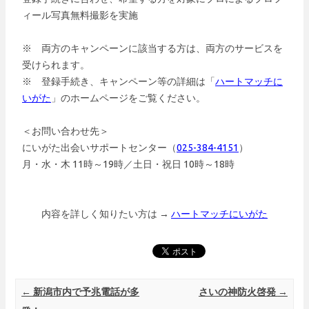
ィール写真無料撮影を実施
※ 両方のキャンペーンに該当する方は、両方のサービスを
受けられます。
※ 登録手続き、キャンペーン等の詳細は「
ハートマッチに
いがた
」のホームページをご覧ください。
＜お問い合わせ先＞
にいがた出会いサポートセンター（
025-384-4151
）
月・水・木 11時～19時／土日・祝日 10時～18時
内容を詳しく知りたい方は →
ハートマッチにいがた
Post navigation
←
新潟市内で予兆電話が多
さいの神防火啓発
→