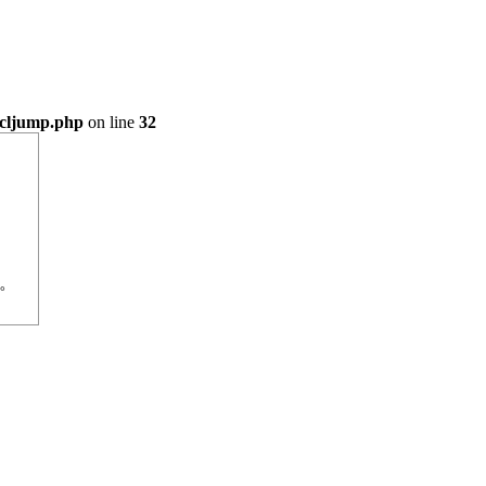
\cljump.php
on line
32
。