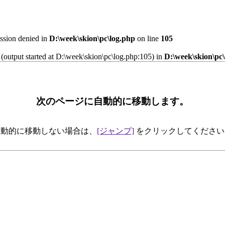
ission denied in
D:\week\skion\pc\log.php
on line
105
 (output started at D:\week\skion\pc\log.php:105) in
D:\week\skion\pc
次のページに自動的に移動します。
自動的に移動しない場合は、
[ジャンプ]
をクリックしてください