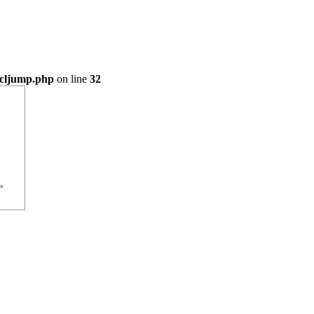
\cljump.php
on line
32
。