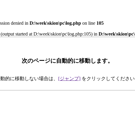
ission denied in
D:\week\skion\pc\log.php
on line
105
 (output started at D:\week\skion\pc\log.php:105) in
D:\week\skion\pc
次のページに自動的に移動します。
自動的に移動しない場合は、
[ジャンプ]
をクリックしてください