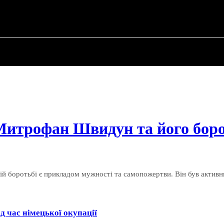
ПРО ПОЛІТИКУ
ПРО МЕРА
ВОЄННА ІСТО
 Митрофан Швидун та його боро
ьній боротьбі є прикладом мужності та самопожертви. Він був акти
д час німецької окупації