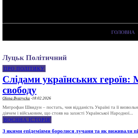
✓ LUTSK ✗
Четвер, 6 Серпня, 2026
ГОЛОВНА
Луцьк Політичний
ПРО ПОЛІТИКУ
Слідами українських героїв:
свободу
Olena Bystrycka
-
18.02.2026
Митрофан Швидун – постать, чия відданість Україні та її визвол
діячем і військовим, що стояв на захисті Української Народної...
ВОЄННА ІСТОРІЯ
З якими епідеміями боролися лучани та як виживали пі