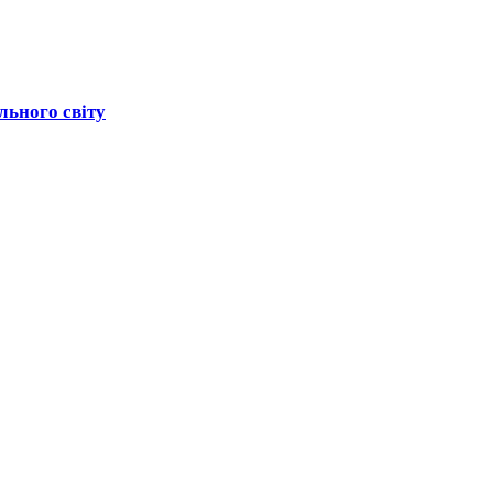
льного світу
вропейського масштабу