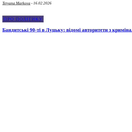
Tetyana Markova
-
16.02.2026
ПРО ПОЛІТИКУ
Бандитські 90-ті в Луцьку: відомі авторитети з криміна
Olena Bystrycka
-
14.02.2026
ПРО ПОЛІТИКУ
Саміт монархів 1429 року у Луцьку: історична подія є
Olena Bystrycka
-
13.02.2026
✓ Актуальні
ПРО ПОЛІТИКУ
Історія скандального приїзду шостого
Президента на Волинь: як це було