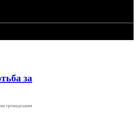
РІЯ
СТАТТІ
тьба за
вним громадським