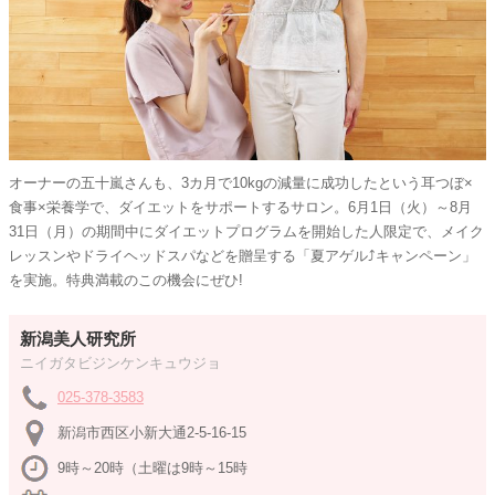
オーナーの五十嵐さんも、3カ月で10kgの減量に成功したという耳つぼ×
食事×栄養学で、ダイエットをサポートするサロン。6月1日（火）～8月
31日（月）の期間中にダイエットプログラムを開始した人限定で、メイク
レッスンやドライヘッドスパなどを贈呈する「夏アゲル⤴キャンペーン」
を実施。特典満載のこの機会にぜひ!
新潟美人研究所
ニイガタビジンケンキュウジョ
025-378-3583
新潟市西区小新大通2-5-16-15
9時～20時（土曜は9時～15時