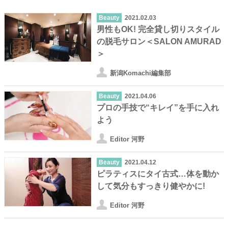
Beauty
2021.02.03
男性もOK! 完全貸し切りスタイル
の脱毛サロン＜SALON AMURAD
＞
新潟Komachi編集部
Beauty
2021.04.06
プロの手技で“キレイ”を手に入れ
よう
Editor 河野
Beauty
2021.04.12
ピラティスにタイ古式…体を動か
して気分もすっきり健やかに!
Editor 河野