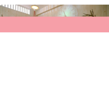
2021.06.03
Hair
ヘッドスパにメイク指南…この夏行きたいヘア
サロン
Editor 河野
夏本番まであとわずか! シンプルな“ふだん着”コーデに注目が集まる今、ヘ