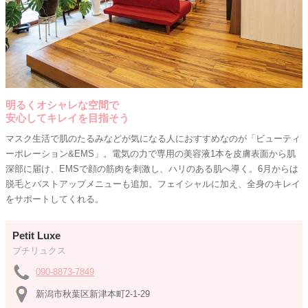
明るくオシャレな空間で
安心してキレイを目指そう
マスク生活で肌のたるみなどが気になる人におすすめなのが「ビューティ
ーポレーション&EMS」。電気の力で専用の美容液1本を皮膚表面から肌
深部に届け、EMSで顔の筋肉を刺激し、ハリのある肌へ導く。6月からは
脱毛とバストアップメニューも追加。フェイシャルに加え、全身のキレイ
をサポートしてくれる。
Petit Luxe
プチリュクス
090-8873-7849
新潟市秋葉区新津本町2-1-29