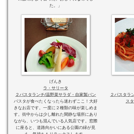
た。」
■個人情報の取り扱いについて
ご入力いただいた個人情報は、本募集の抽選・賞品の発送、
■お問い合わせ
株式会社ニューズ・ライン
webmaster@week.co.jp
げんき
ラ・サリータ
２パスタランチ/温野菜サラダ・自家製パン
２パスタラン
パスタが食べたくなったら迷わずここ！大好
スタ
きなお店です。一度に２種類の味が楽しめま
す。街中からは少し離れた閑静な場所にあり
ながら、いつも混んでいる人気店です。窓際
に座ると、道路向かいにある公園の緑が見