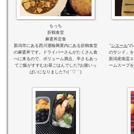
もっち
折鶴食堂
麻婆丼定食
新潟市にある西川運輸興業内にある折鶴食堂
”
シエール
”
の麻婆丼です。ドライバーさんがたくさん食
のサンド」を
べに来るので、ボリューム満点、辛さもあっ
新潟産南蛮エ
てご飯がすすむお昼ごはんでした?お腹いっ
ームスープを
ぱいになりました?♪( ´▽｀)