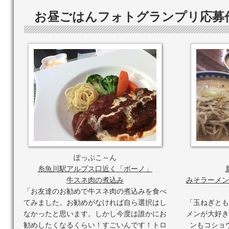
募集終了後、1週間以内に、掲載候補の方へご連絡を差し上げま
お昼ごはんフォトグランプリ応募作
祝日が間にある場合、翌営業から)に、メールでお送り頂い
※賞品のお届けは日本国内に限らせていただきます。
※ご連絡先が不明・長期不在等で一週間連絡がとれない場合
■抽選に関わる注意事項
＜メールで応募された方の場合＞
・迷惑メールの設定など、お客様のご都合で採用連絡ができ
・採用メール連絡から一週間必要な返信がない場合、採用権
＜Twitterで応募された方の場合＞
・採用者に対するTwitter DMをもって採用発表と代え
・採用権はお一人につき賞品一つ分とさせて頂きます。
・プログラムなどによる自動投稿、内容が不明なもの、同一
象外とさせていただきます。
・採用の権利の譲渡は一切できません。
ぽっぷこ～ん
■その他注意事項
糸魚川駅アルプス口近く「ボーノ」
牛スネ肉の煮込み
みそラーメン
以下の注意点をよくお読みいただき、同意の上ご応募くださ
・本募集はTwitter及びTwitter社とは一切関係ありません。
「お友達のお勧めで牛スネ肉の煮込みを食べ
・Twitterで応募する場合はTwitterのアカウントが必要です。
てみました。お勧めがなければ自ら選択はし
「玉ねぎとも
・今回の募集のツイート内に含まれるハッシュタグを、まっ
なかったと思います。しかし今度は誰かにお
メンが大好き
・ご応募者のツイート及びユーザー名を本募集ページ内に表
勧めしたくなるくらい！すごいんです！トロ
ンもコショ
・インターネット通信料・接続料、本募集への参加に関する