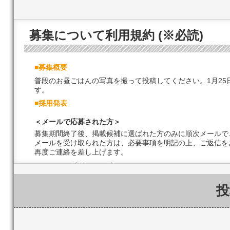
募集について利用規約 (※必読)
■募集概要
普段のお昼ごはんの写真を撮って投稿してください。1月25日号
す。
■採用発表
＜メールで応募された方＞
募集期間終了後、掲載候補に選ばれた方のみに順次メールで
メールを受け取られた方は、必要事項を明記の上、ご返信を
再度ご連絡を差し上げます。
＜Twitterで応募された方＞
募集期間終了後、掲載候補に選ばれた方のみにTwitter「新潟 K
投
いいます）をお送りします。
Twitter DMを受け取られた方は、同じくTwitter 
後、編集部よりメールを差し上げますので、必要事項を明記
には、再度ご連絡を差し上げます。
■賞品の発送に関わる注意事項