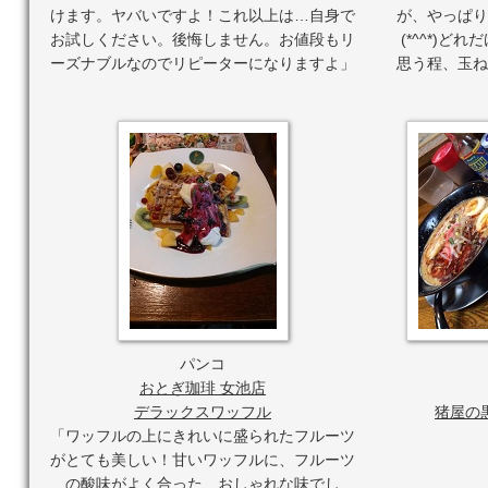
けます。ヤバいですよ！これ以上は…自身で
が、やっぱり
・採用賞品は都合により変更・欠品になる場合がございます
・採用賞品の交換・換金・返品等には応じかねます。
お試しください。後悔しません。お値段もリ
(*^^*)
・個人・団体を誹謗中傷する内容、経済的･精神的損害を与
ーズナブルなのでリピーターになりますよ」
思う程、玉ね
のある投稿を禁止します。
・第三者の肖像権を侵害する内容の写真が投稿された場合、
・第三者の肖像権を侵害したことによって発生したトラブル
・未成年者は保護者の同意を得た上でご応募ください。未成
・募集への参加機会を増やすために複数のアカウントを作成
募集への参加資格対象外とさせていただきます。
■免責事項
・Twitterの動作環境により発生する募集運営の中断、
せん。 ・本募集サイトへの投稿いただいた情報はSNS(Facebo
す。
・本募集サイトは、システムメンテナンス等に伴い停止する
・本募集は予告なく提供条件の変更や応募期間を終了させて
・本募集サイト上の情報等を利用したこと、または利用する
任を負いません。
パンコ
・当社のTwitter公式アカウント上の、各種情報の内容
よって生じたいかなる損害についても、当社は一切責任を負
おとぎ珈琲 女池店
・当社以外の第三者によるツイート等の投稿された情報は、
デラックスワッフル
猪屋の
ん。
「ワッフルの上にきれいに盛られたフルーツ
・当社の公式ツイート以外の第三者によるツイートやフォロ
がとても美しい！甘いワッフルに、フルーツ
・本募集サイト上の記載事項は、予告なしに内容が変更又は
の酸味がよく合った、おしゃれな味でし
・本募集サイトへのコメント等、当社が不適切と判断するも