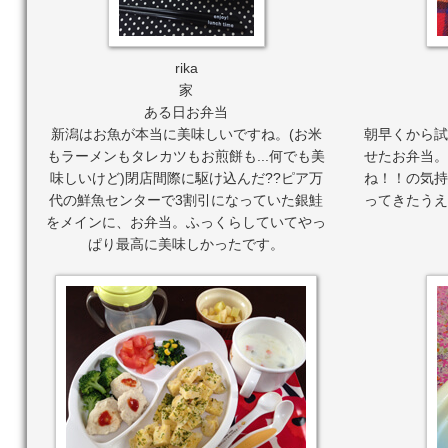
rika
家
ある日お弁当
新潟はお魚が本当に美味しいですね。(お米
朝早くから試
もラーメンもタレカツもお煎餅も...何でも美
せたお弁当。
味しいけど)閉店間際に駆け込んだ??ピア万
ね！！の気持
代の鮮魚センターで3割引になっていた銀鮭
ってきたうえ
をメインに、お弁当。ふっくらしていてやっ
ぱり最高に美味しかったです。