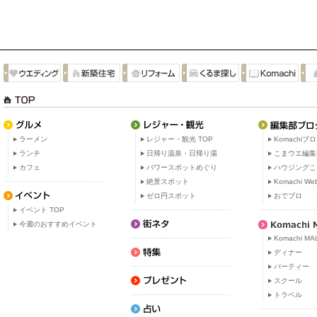
ラーメン
レジャー・観光 TOP
Komachiブ
ランチ
日帰り温泉・日帰り湯
こまウエ編集
カフェ
パワースポットめぐり
ハウジングこ
絶景スポット
Komachi W
ゼロ円スポット
おでブロ
イベント TOP
今週のおすすめイベント
Komachi MA
ディナー
パーティー
スクール
トラベル