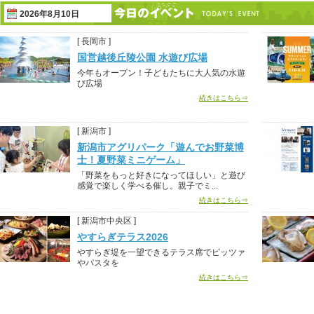
2026年8月10日
[ 長岡市 ]
国営越後丘陵公園 水遊び広場
今年もオープン！子どもたちに大人気の水遊
び広場
続きはこちら⇒
[ 新潟市 ]
新潟市アグリパーク「遊んでお野菜博
士！夏野菜ミニゲーム」
「野菜をもっと好きになってほしい」と遊び
感覚で楽しく学べる催し。親子でミ...
続きはこちら⇒
[ 新潟市中央区 ]
やすらぎテラス2026
やすらぎ堤を一望できるテラス席でピッツァ
やパスタを
続きはこちら⇒