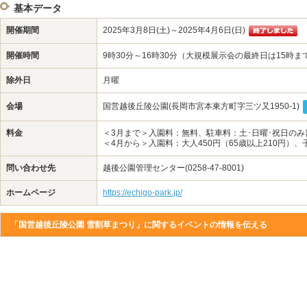
基本データ
開催期間
2025年3月8日(土)～2025年4月6日(日)
開催時間
9時30分～16時30分（大規模展示会の最終日は15時ま
除外日
月曜
会場
国営越後丘陵公園(長岡市宮本東方町字三ツ又1950-1)
料金
＜3月まで＞入園料：無料、駐車料：土･日曜･祝日のみ普
＜4月から＞入園料：大人450円（65歳以上210円）
問い合わせ先
越後公園管理センター(0258-47-8001)
ホームページ
https://echigo-park.jp/
「国営越後丘陵公園 雪割草まつり」に関するイベントの情報を伝える