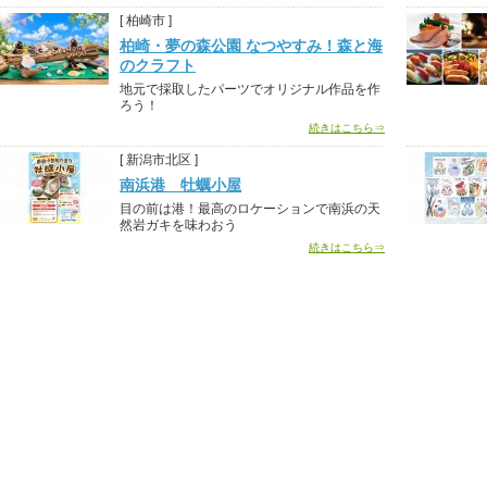
[ 柏崎市 ]
柏崎・夢の森公園 なつやすみ！森と海
のクラフト
地元で採取したパーツでオリジナル作品を作
ろう！
続きはこちら⇒
[ 新潟市北区 ]
南浜港 牡蠣小屋
目の前は港！最高のロケーションで南浜の天
然岩ガキを味わおう
続きはこちら⇒