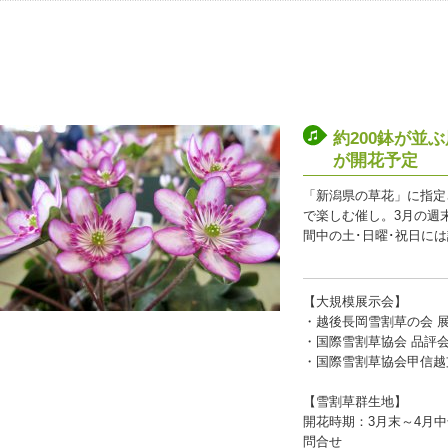
約200鉢が並
が開花予定
「新潟県の草花」に指定
で楽しむ催し。3月の週
間中の土･日曜･祝日に
【大規模展示会】
・越後長岡雪割草の会 展示・
・国際雪割草協会 品評会・即
・国際雪割草協会甲信越支部 
【雪割草群生地】
開花時期：3月末～4月
問合せ