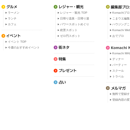
ラーメン
レジャー・観光 TOP
Komachiブ
ランチ
日帰り温泉・日帰り湯
こまウエ編集
カフェ
パワースポットめぐり
ハウジングこ
絶景スポット
Komachi W
ゼロ円スポット
おでブロ
イベント TOP
今週のおすすめイベント
Komachi MA
ディナー
パーティー
スクール
トラベル
無料で登録す
登録内容の変