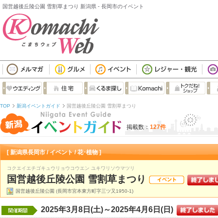
国営越後丘陵公園 雪割草まつり 新潟県 - 長岡市のイベント
TOP
新潟イベントガイド
国営越後丘陵公園 雪割草まつり
掲載数：
127件
[ 新潟県長岡市 / イベント / 花･植物 ]
コクエイエチゴキュウリョウコウエン ユキワリソウマツリ
国営越後丘陵公園 雪割草まつり
国営越後丘陵公園 (長岡市宮本東方町字三ツ又1950-1)
2025年3月8日(土)～2025年4月6日(日)