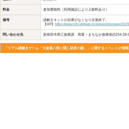
料金
参加費無料（利用施設により入館料あり）
備考
謎解きキットの在庫がなくなり次第終了。
【HP】
https://www.city.shibata.lg.jp/event/zenpan/102
問い合わせ先
新発田市商工振興課 商業・まちなか振興係(0254-28-96
「リアル謎解きゲーム「大倉喜八郎と隠し財産の謎」」に関するイベントの情報