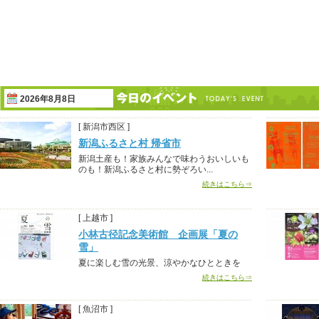
2026年8月8日
[ 新潟市西区 ]
新潟ふるさと村 帰省市
新潟土産も！家族みんなで味わうおいしいも
のも！新潟ふるさと村に勢ぞろい...
続きはこちら⇒
[ 上越市 ]
小林古径記念美術館 企画展「夏の
雪」
夏に楽しむ雪の光景、涼やかなひとときを
続きはこちら⇒
[ 魚沼市 ]