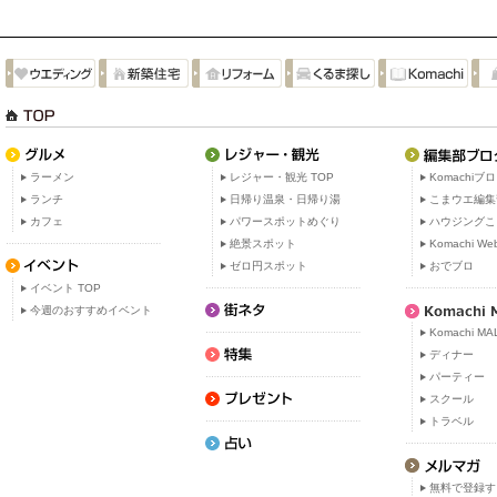
ラーメン
レジャー・観光 TOP
Komachiブ
ランチ
日帰り温泉・日帰り湯
こまウエ編集
カフェ
パワースポットめぐり
ハウジングこ
絶景スポット
Komachi W
ゼロ円スポット
おでブロ
イベント TOP
今週のおすすめイベント
Komachi MA
ディナー
パーティー
スクール
トラベル
無料で登録す