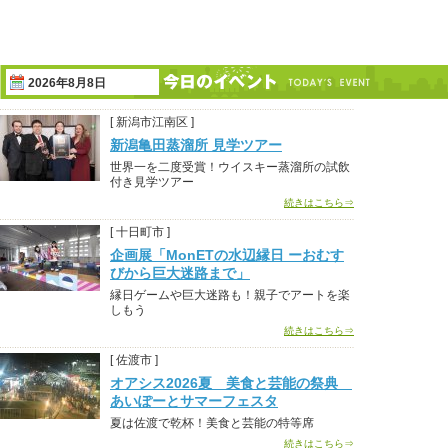
2026年8月8日
[ 新潟市江南区 ]
新潟亀田蒸溜所 見学ツアー
世界一を二度受賞！ウイスキー蒸溜所の試飲
付き見学ツアー
続きはこちら⇒
[ 十日町市 ]
企画展「MonETの水辺縁日 ーおむす
びから巨大迷路まで」
縁日ゲームや巨大迷路も！親子でアートを楽
しもう
続きはこちら⇒
[ 佐渡市 ]
オアシス2026夏 美食と芸能の祭典
あいぽーとサマーフェスタ
夏は佐渡で乾杯！美食と芸能の特等席
続きはこちら⇒