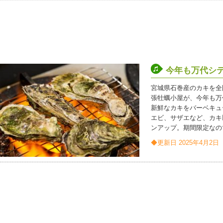
今年も万代シ
宮城県石巻産のカキを全
張牡蠣小屋が、今年も万
新鮮なカキをバーベキュ
エビ、サザエなど、カキ
ンアップ。期間限定なの
◆更新日 2025年4月2日