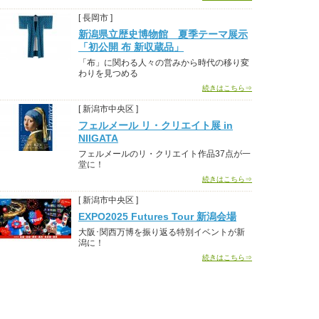
[ 長岡市 ]
新潟県立歴史博物館 夏季テーマ展示
「初公開 布 新収蔵品」
「布」に関わる人々の営みから時代の移り変
わりを見つめる
続きはこちら⇒
[ 新潟市中央区 ]
フェルメール リ・クリエイト展 in
NIIGATA
フェルメールのリ・クリエイト作品37点が一
堂に！
続きはこちら⇒
[ 新潟市中央区 ]
EXPO2025 Futures Tour 新潟会場
大阪･関西万博を振り返る特別イベントが新
潟に！
続きはこちら⇒