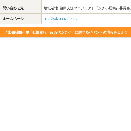
問い合わせ先
地域活性･復興支援プロジェクト「かき小屋実行委員会」(070
ホームページ
http://kakibugyo.com/
「出張牡蠣小屋「牡蠣奉行」in 万代シテイ」に関するイベントの情報を伝える