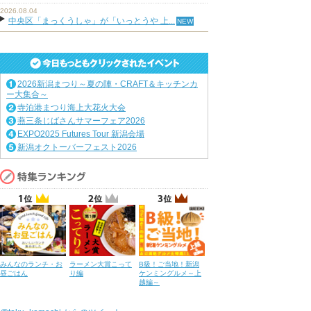
2026.08.04
中央区「まっくうしゃ」が「いっとうや 上...
2026新潟まつり～夏の陣・CRAFT＆キッチンカ
ー大集合～
寺泊港まつり海上大花火大会
燕三条じばさんサマーフェア2026
EXPO2025 Futures Tour 新潟会場
新潟オクトーバーフェスト2026
みんなのランチ・お
ラーメン大賞こって
B級！ご当地！新潟
昼ごはん
り編
ケンミングルメ～上
越編～