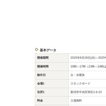
基本データ
開催期間
2025年8月28日(木)～2025
開催時間
10時～17時（13時～14
除外日
火・水曜休
会場1
スタックボード
住所1
新潟市中央区明石1-6-23
料金
入場無料