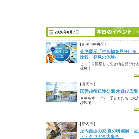
2026年8月7日
[ 新潟市中央区 ]
企画展示「生き物を見分ける 
比較・発見の体験-」
じっくり観察して生き物を見分け
体験！
続
[ 長岡市 ]
国営越後丘陵公園 水遊び広場
今年もオープン！子どもたちに大
び広場
続
[ 胎内市 ]
胎内昆虫の家 夏の特別展「巨
ト・クワガタ大集合」