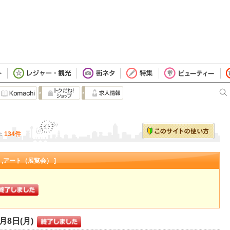
：
134件
）,アート（展覧会） ]
9月8日(月)