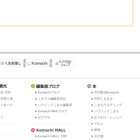
光 TOP
Komachiブログ
月刊新潟Komachi
・日帰り湯
こまウエ編集部日記
月刊くるまる
ットめぐり
ハウジングこまち編集部
こまちウエディング
ト
Komachi Webブログ
ハウジングこまち
ット
おでブロ
おでかけ・レジャー
グルメ
群馬
Komachi MALL TOP
その他