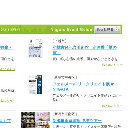
[ 上越市 ]
-観察・
小林古径記念美術館 企画展「夏の
雪」
る面白さを
夏に楽しむ雪の光景、涼やかなひとときを
続きはこちら⇒
きはこちら⇒
[ 新潟市中央区 ]
フェルメール リ・クリエイト展 in
NIIGATA
人気の水遊
フェルメールのリ・クリエイト作品37点が一
堂に！
きはこちら⇒
続きはこちら⇒
[ 新潟市江南区 ]
大カブ
新潟亀田蒸溜所 見学ツアー
世界一を二度受賞！ウイスキー蒸溜所の試飲