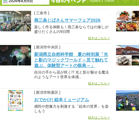
2026年8月9日
[ 三条市 ]
燕三条じばさんサマーフェア2026
楽しく作る体験も！燕三条ならではの催しが
盛りだくさんの9日間
続きはこちら⇒
[ 新潟市中央区 ]
新潟県立自然科学館 夏の特別展「光
と影のマジックワールド～見て触れて
遊ぶ、体験型アートの祭典～」
自分の手から花が咲く!? 光と影が魅せる魔法
のようなアート世界を体感...
続きはこちら⇒
[ 新潟市秋葉区 ]
おでかけ! 絵本ミュージアム
感性や想像力を刺激する「絵本の世界」を楽
しもう
続きはこちら⇒