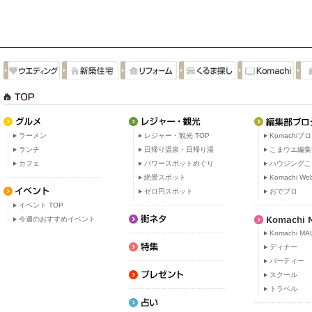
ラーメン
レジャー・観光 TOP
Komachiブ
ランチ
日帰り温泉・日帰り湯
こまウエ編集
カフェ
パワースポットめぐり
ハウジングこ
絶景スポット
Komachi W
ゼロ円スポット
おでブロ
イベント TOP
今週のおすすめイベント
Komachi MA
ディナー
パーティー
スクール
トラベル