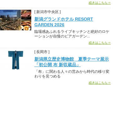
続きはこちら⇒
[ 新潟市中央区 ]
新潟グランドホテル RESORT
GARDEN 2026
臨場感あふれるライブキッチンと絶好のロケ
ーションが自慢のビアガーデン...
続きはこちら⇒
[ 長岡市 ]
新潟県立歴史博物館 夏季テーマ展示
「初公開 布 新収蔵品」
「布」に関わる人々の営みから時代の移り変
わりを見つめる
続きはこちら⇒