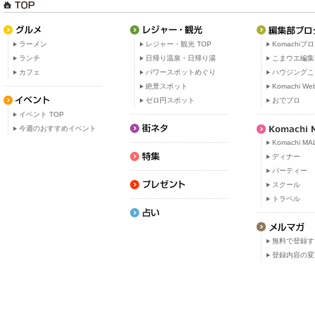
ラーメン
レジャー・観光 TOP
Komachiブ
ランチ
日帰り温泉・日帰り湯
こまウエ編集
カフェ
パワースポットめぐり
ハウジングこ
絶景スポット
Komachi W
ゼロ円スポット
おでブロ
イベント TOP
今週のおすすめイベント
Komachi MA
ディナー
パーティー
スクール
トラベル
無料で登録す
登録内容の変