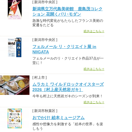
[ 新潟市中央区 ]
新潟県立万代島美術館 鹿島茂コレク
ション 花開くパリ･モダン
急激な時代変化がもたらしたフランス美術の
変遷をたどる
続きはこちら⇒
[ 新潟市中央区 ]
フェルメール リ・クリエイト展 in
NIIGATA
フェルメールのリ・クリエイト作品37点が一
堂に！
続きはこちら⇒
[ 村上市 ]
ムラカミ ワイルドロックオイスターズ
2026［村上産天然岩ガキ］
今年も村上に天然岩ガキのシーズンが到来！
続きはこちら⇒
[ 新潟市秋葉区 ]
おでかけ! 絵本ミュージアム
感性や想像力を刺激する「絵本の世界」を楽
しもう