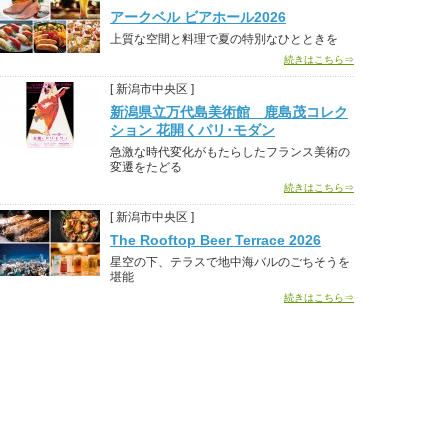
アークベル ビアホール2026
上質な空間と料理で夏の特別なひとときを
続きはこちら⇒
[ 新潟市中央区 ]
新潟県立万代島美術館 鹿島茂コレク
ション 花開くパリ･モダン
急激な時代変化がもたらしたフランス美術の
変遷をたどる
続きはこちら⇒
[ 新潟市中央区 ]
The Rooftop Beer Terrace 2026
星空の下、テラスで地中海バルのごちそうを
堪能
続きはこちら⇒