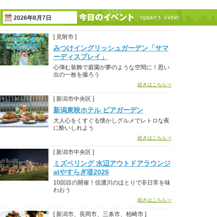
2026年8月7日
[ 見附市 ]
みつけイングリッシュガーデン「サマ
ーディスプレイ」
心弾む装飾で庭園が夢のような空間に！思い
出の一枚を撮ろう
続きはこちら⇒
[ 新潟市中央区 ]
新潟東映ホテル ビアガーデン
大人心をくすぐる懐かしグルメでレトロな夜
に酔いしれよう
続きはこちら⇒
[ 新潟市中央区 ]
ミズベリング 水辺アウトドアラウンジ
atやすらぎ堤2026
10回目の開催！信濃川のほとりで非日常を味
わおう
続きはこちら⇒
[ 新潟市、長岡市、三条市、柏崎市 ]