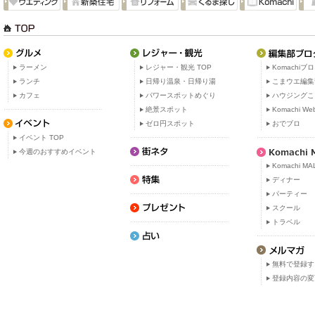
ラーメン
レジャー・観光 TOP
Komachiブ
ランチ
日帰り温泉・日帰り湯
こまウエ編集
カフェ
パワースポットめぐり
ハウジングこ
絶景スポット
Komachi W
ゼロ円スポット
おでブロ
イベント TOP
今週のおすすめイベント
Komachi MA
ディナー
パーティー
スクール
トラベル
無料で登録す
登録内容の変