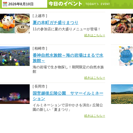
2026年8月10日
[ 上越市 ]
夏の本町ガチ盛りまつり
11の参加店に夏の大盛りメニューが登場！
続きはこちら⇒
[ 柏崎市 ]
番神自然水族館～海の岩場はまるで水
族館～
海の岩場で生き物探し！期間限定の自然水族
館
続きはこちら⇒
[ 長岡市 ]
国営越後丘陵公園 サマーイルミネー
ション
イルミネーションで涼やかさを演出♪ 丘陵公
園の新しい「夏まつり」
続きはこちら⇒