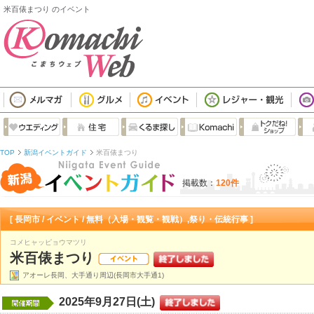
米百俵まつり のイベント
TOP
新潟イベントガイド
米百俵まつり
掲載数：
120件
[ 長岡市 / イベント / 無料（入場・観覧・観戦）,祭り・伝統行事 ]
コメヒャッピョウマツリ
米百俵まつり
アオーレ長岡、大手通り周辺(長岡市大手通1)
2025年9月27日(土)