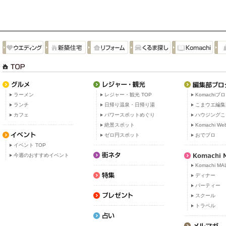
ラーメン
レジャー・観光 TOP
Komachiブ
ランチ
日帰り温泉・日帰り湯
こまウエ編集
カフェ
パワースポットめぐり
ハウジングこ
絶景スポット
Komachi W
ゼロ円スポット
おでブロ
イベント TOP
今週のおすすめイベント
Komachi MA
ディナー
パーティー
スクール
トラベル