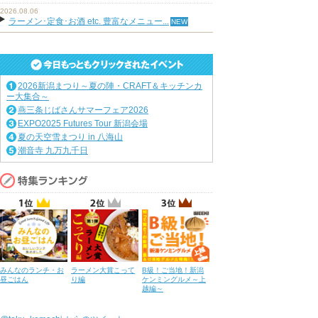
2026.08.06
ラーメン･定食･お酒 etc. 豊富なメニュー...
2026新潟まつり～夏の陣・CRAFT＆キッチンカ
ー大集合～
燕三条じばさんサマーフェア2026
EXPO2025 Futures Tour 新潟会場
夏の天空雪まつり in 八海山
潮音寺 九万九千日
みんなのランチ・お
ラーメン大賞こって
B級！ご当地！新潟
昼ごはん
り編
ケンミングルメ～上
越編～