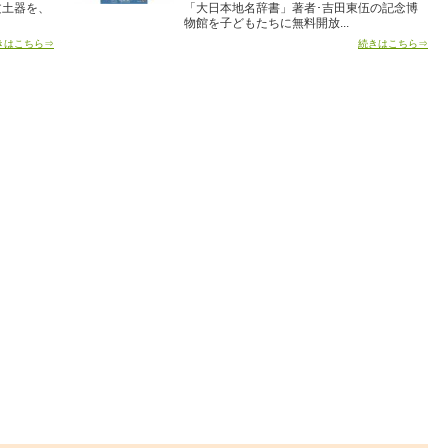
文土器を、
「大日本地名辞書」著者･吉田東伍の記念博
物館を子どもたちに無料開放...
きはこちら⇒
続きはこちら⇒