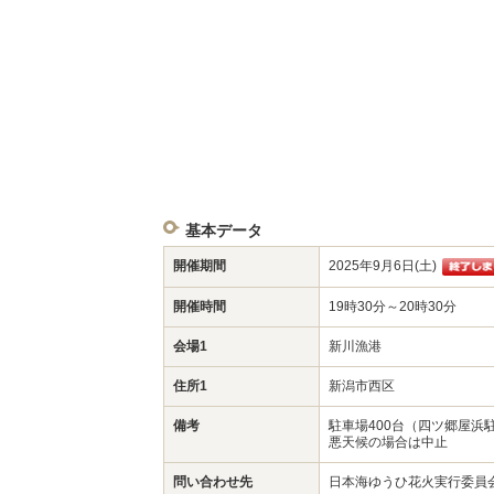
基本データ
開催期間
2025年9月6日(土)
開催時間
19時30分～20時30分
会場1
新川漁港
住所1
新潟市西区
備考
駐車場400台（四ツ郷屋浜
悪天候の場合は中止
問い合わせ先
日本海ゆうひ花火実行委員