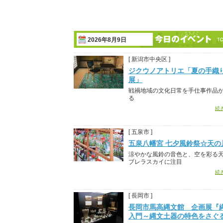
2026年8月9日
[ 新潟市中央区 ]
ジクウノアトリエ「夏の手織
展」
戦禍地域の文化日常を手仕事作品
る
続
[ 五泉市 ]
五泉八幡宮 七夕風鈴祭☆天の
涼やかな風鈴の音色と、空を彩る
ブレラスカイに注目
続
[ 長岡市 ]
長岡市馬高縄文館 企画展『
入門～縄文土器の特色をさぐ