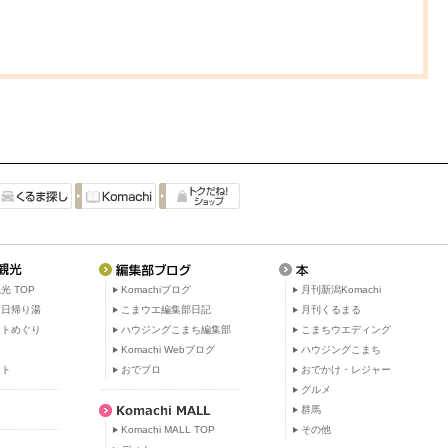
光 TOP
Komachiブログ
月刊新潟Komachi
・日帰り湯
こまウエ編集部日記
月刊くるまる
ットめぐり
ハウジングこまち編集部
こまちウエディング
ト
Komachi Webブログ
ハウジングこまち
ット
おでブロ
おでかけ・レジャー
グルメ
群馬
Komachi MALL TOP
その他