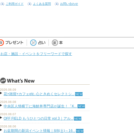
ご利用ガイド
よくある質問
お問い合わせ
お店・施設・イベントをフリーワードで探す
2026.08.09
花×雑貨×カフェetc. 心ときめくセレクトシ...
2026.08.08
中央区人情横丁に海鮮丼専門店が誕生！「K...
2026.08.07
OFF FIELD もうひとつの日常 vol.3｜アル...
2026.08.06
お盆期間の新潟イベント情報｜8/8(土)～16...