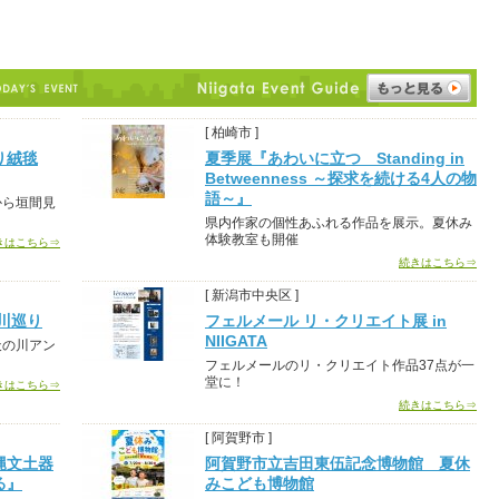
[ 柏崎市 ]
り絨毯
夏季展『あわいに立つ Standing in
Betweenness ～探求を続ける4人の物
語～』
から垣間見
県内作家の個性あふれる作品を展示。夏休み
体験教室も開催
きはこちら⇒
続きはこちら⇒
[ 新潟市中央区 ]
川巡り
フェルメール リ・クリエイト展 in
NIIGATA
天の川アン
フェルメールのリ・クリエイト作品37点が一
堂に！
きはこちら⇒
続きはこちら⇒
[ 阿賀野市 ]
縄文土器
阿賀野市立吉田東伍記念博物館 夏休
る』
みこども博物館