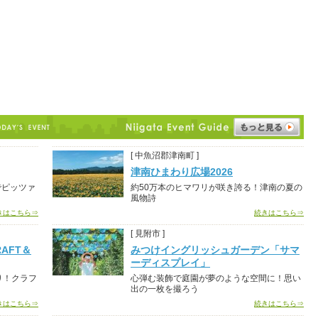
[ 中魚沼郡津南町 ]
津南ひまわり広場2026
でピッツァ
約50万本のヒマワリが咲き誇る！津南の夏の
風物詩
きはこちら⇒
続きはこちら⇒
[ 見附市 ]
AFT＆
みつけイングリッシュガーデン「サマ
ーディスプレイ」
り！クラフ
心弾む装飾で庭園が夢のような空間に！思い
出の一枚を撮ろう
きはこちら⇒
続きはこちら⇒