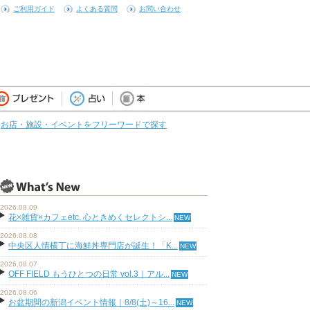
ご利用ガイド
よくある質問
お問い合わせ
お店・施設・イベントをフリーワードで探す
2026.08.09
花×雑貨×カフェetc. 心ときめくセレクトシ...
2026.08.08
中央区人情横丁に海鮮丼専門店が誕生！「K...
2026.08.07
OFF FIELD もうひとつの日常 vol.3｜アル...
2026.08.06
お盆期間の新潟イベント情報｜8/8(土)～16...