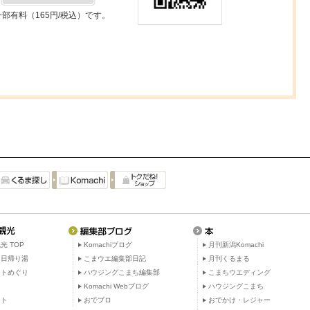
一部有料（165円/税込）です。
光 TOP
Komachiブログ
月刊新潟Komachi
・日帰り湯
こまウエ編集部日記
月刊くるまる
ットめぐり
ハウジングこまち編集部
こまちウエディング
ト
Komachi Webブログ
ハウジングこまち
ット
おでブロ
おでかけ・レジャー