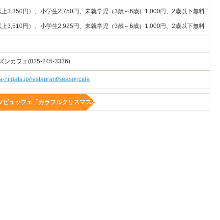
以上3,350円）、小学生2,750円、未就学児（3歳～6歳）1,000円、2歳以下無料
以上3,510円）、小学生2,925円、未就学児（3歳～6歳）1,000円、2歳以下無料
フェ(025-245-3336)
-niigata.jp/restaurant/seasoncafe
ツビュッフェ「カラフルクリスマスパレード」」に関するイベントの情報を
PC・ケータイへ送る