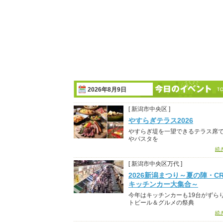
2026年8月9日
[ 新潟市中央区 ]
やすらぎテラス2026
やすらぎ堤を一望できるテラス席
やパスタを
続
[ 新潟市中央区万代 ]
2026新潟まつり～夏の陣・CR
キッチンカー大集合～
今年はキッチンカーも19台がずら
トビール＆グルメの祭典
続