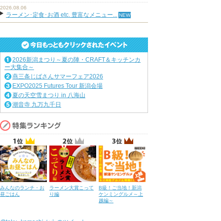
2026.08.06
ラーメン･定食･お酒 etc. 豊富なメニュー...
2026新潟まつり～夏の陣・CRAFT＆キッチンカ
ー大集合～
燕三条じばさんサマーフェア2026
EXPO2025 Futures Tour 新潟会場
夏の天空雪まつり in 八海山
潮音寺 九万九千日
みんなのランチ・お
ラーメン大賞こって
B級！ご当地！新潟
昼ごはん
り編
ケンミングルメ～上
越編～