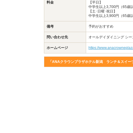
料金
【平日】
中学生以上3,700円（65歳
【土･日曜･祝日】
中学生以上3,900円（65歳
備考
予約がおすすめ
問い合わせ先
オールデイダイニング シーズンカ
ホームページ
https://www.anacrowneplaza
「ANAクラウンプラザホテル新潟 ランチ＆スイー
伝える