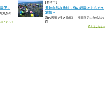
[ 柏崎市 ]
谷場所」
番神自然水族館～海の岩場はまるで水
族館～
力満点の
海の岩場で生き物探し！期間限定の自然水族
館
きはこちら⇒
続きはこちら⇒