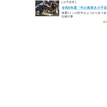
[ 小千谷市 ]
令和8年度「牛の角突き小千
体重1トンの巨牛がぶつかり合う迫
伝統行事
続