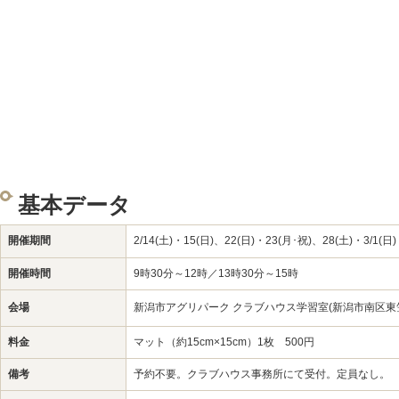
基本データ
開催期間
2/14(土)・15(日)、22(日)・23(月･祝)、28(土)・3/1(日)
開催時間
9時30分～12時／13時30分～15時
会場
新潟市アグリパーク クラブハウス学習室(新潟市南区東笠
料金
マット（約15cm×15cm）1枚 500円
備考
予約不要。クラブハウス事務所にて受付。定員なし。