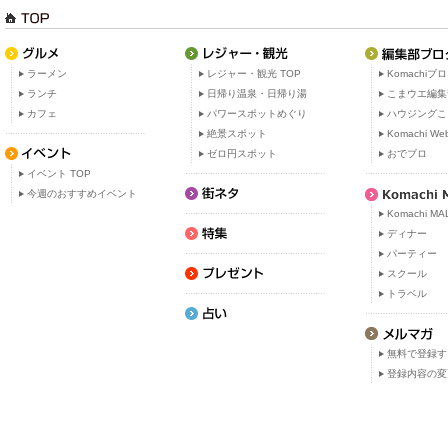
ラーメン
レジャー・観光 TOP
Komachiブ
ランチ
日帰り温泉・日帰り湯
こまウエ編集
カフェ
パワースポットめぐり
ハウジングこ
絶景スポット
Komachi W
ゼロ円スポット
おでブロ
イベント TOP
今週のおすすめイベント
Komachi MA
ディナー
パーティー
スクール
トラベル
無料で登録す
登録内容の変