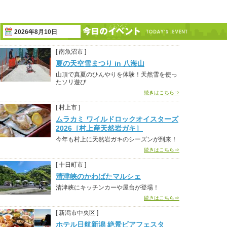
2026年8月10日
[ 南魚沼市 ]
夏の天空雪まつり in 八海山
山頂で真夏のひんやりを体験！天然雪を使っ
たソリ遊び
続きはこちら⇒
[ 村上市 ]
ムラカミ ワイルドロックオイスターズ
2026［村上産天然岩ガキ］
今年も村上に天然岩ガキのシーズンが到来！
続きはこちら⇒
[ 十日町市 ]
清津峡のかわばたマルシェ
清津峡にキッチンカーや屋台が登場！
続きはこちら⇒
[ 新潟市中央区 ]
ホテル日航新潟 絶景ビアフェスタ