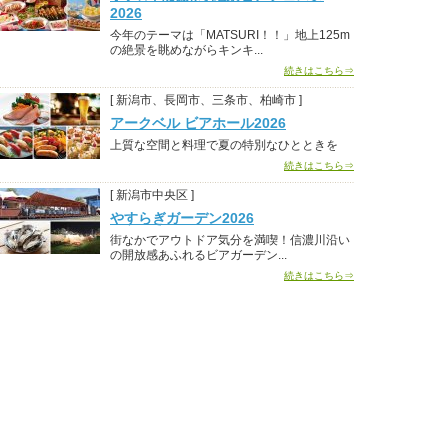
2026
今年のテーマは「MATSURI！！」地上125m
の絶景を眺めながらキンキ...
続きはこちら⇒
[ 新潟市、長岡市、三条市、柏崎市 ]
アークベル ビアホール2026
上質な空間と料理で夏の特別なひとときを
続きはこちら⇒
[ 新潟市中央区 ]
やすらぎガーデン2026
街なかでアウトドア気分を満喫！信濃川沿い
の開放感あふれるビアガーデン...
続きはこちら⇒