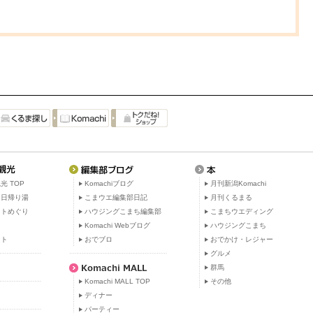
光 TOP
Komachiブログ
月刊新潟Komachi
・日帰り湯
こまウエ編集部日記
月刊くるまる
ットめぐり
ハウジングこまち編集部
こまちウエディング
ト
Komachi Webブログ
ハウジングこまち
ット
おでブロ
おでかけ・レジャー
グルメ
群馬
Komachi MALL TOP
その他
ディナー
パーティー