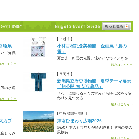
[ 上越市 ]
き物展
小林古径記念美術館 企画展「夏の
雪」
ついて知識
夏に楽しむ雪の光景、涼やかなひとときを
きはこちら⇒
続きはこちら⇒
[ 長岡市 ]
新潟県立歴史博物館 夏季テーマ展示
「初公開 布 新収蔵品」
人気の水遊
「布」に関わる人々の営みから時代の移り変
わりを見つめる
きはこちら⇒
続きはこちら⇒
[ 中魚沼郡津南町 ]
大カブ
津南ひまわり広場2026
約50万本のヒマワリが咲き誇る！津南の夏の
風物詩
観察してみ
続きはこちら⇒