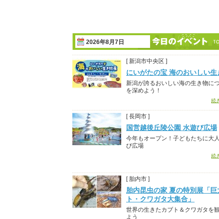
2026年8月7日
[ 新潟市中央区 ]
にいがたの宝 海のおいしい生
新潟が誇るおいしい海の生き物に
を深めよう！
続
[ 長岡市 ]
国営越後丘陵公園 水遊び広場
今年もオープン！子どもたちに大
び広場
続
[ 胎内市 ]
胎内昆虫の家 夏の特別展「巨
ト・クワガタ大集合」
世界の生きたカブト＆クワガタを
よう