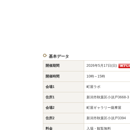
基本データ
開催期間
2026年5月17日(日)
開催時間
10時～15時
会場1
町屋ラボ
住所1
新潟市秋葉区小須戸3668-3
会場2
町屋ギャラリー薩摩屋
住所2
新潟市秋葉区小須戸3394
料金
入場・観覧無料