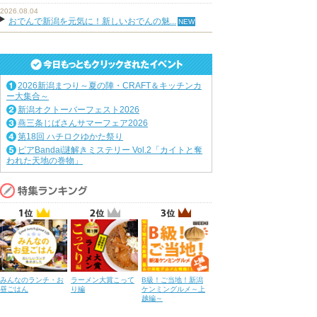
2026.08.04
おでんで新潟を元気に！新しいおでんの魅...
2026新潟まつり～夏の陣・CRAFT＆キッチンカ
ー大集合～
新潟オクトーバーフェスト2026
燕三条じばさんサマーフェア2026
第18回 ハチロクゆかた祭り
ピアBandai謎解きミステリー Vol.2「カイトと奪
われた天地の巻物」
みんなのランチ・お
ラーメン大賞こって
B級！ご当地！新潟
昼ごはん
り編
ケンミングルメ～上
越編～