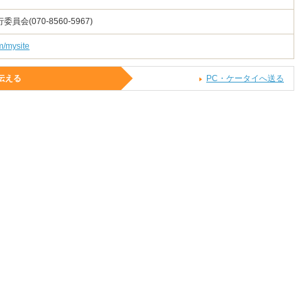
会(070-8560-5967)
om/mysite
伝える
PC・ケータイへ送る