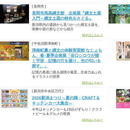
[ 長岡市 ]
長岡市馬高縄文館 企画展『縄文土器
入門～縄文土器の特色をさぐる』
新潟県内の遺跡から見つかった縄文土器を、
装飾や器の形などから紹介
続きはこちら⇒
[ 中魚沼郡津南町 ]
津南町農と縄文の体験実習館 なじょも
ん 春･夏季企画展「谷口シロウが描
く宇宙 記憶の穴を掘り、光の匂いを
探す。」
記憶の奥底に眠る感情や風景…生命力あふれ
るイラストの世界
続きはこちら⇒
[ 新潟市中央区万代 ]
2026新潟まつり～夏の陣・CRAFT＆
キッチンカー大集合～
今年はキッチンカーも19台がずらり！クラフ
トビール＆グルメの祭典
続きはこちら⇒