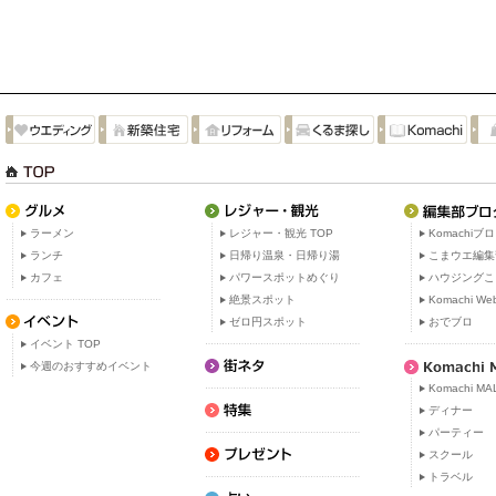
ラーメン
レジャー・観光 TOP
Komachiブ
ランチ
日帰り温泉・日帰り湯
こまウエ編集
カフェ
パワースポットめぐり
ハウジングこ
絶景スポット
Komachi W
ゼロ円スポット
おでブロ
イベント TOP
今週のおすすめイベント
Komachi MA
ディナー
パーティー
スクール
トラベル