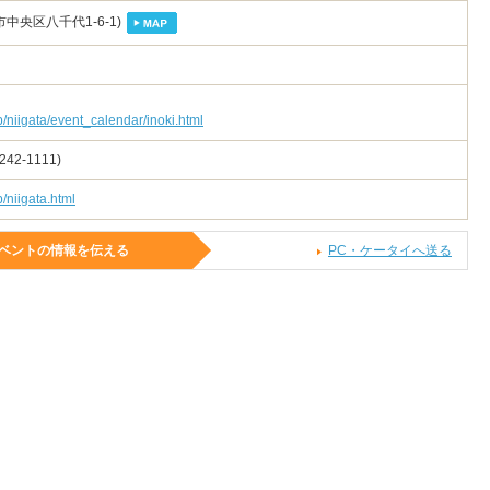
中央区八千代1-6-1)
p/niigata/event_calendar/inoki.html
2-1111)
p/niigata.html
イベントの情報を伝える
PC・ケータイへ送る