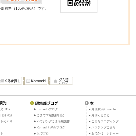
一部有料（165円/税込）です。
光 TOP
Komachiブログ
月刊新潟Komachi
・日帰り湯
こまウエ編集部日記
月刊くるまる
ットめぐり
ハウジングこまち編集部
こまちウエディング
ト
Komachi Webブログ
ハウジングこまち
ット
おでブロ
おでかけ・レジャー