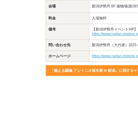
会場
新潟伊勢丹 6F 催物場(新潟市
料金
入場無料
備考
【新潟伊勢丹イベントHP】
https://www.isetan.mistore.j
問い合わせ先
新潟伊勢丹（大代表）(025-24
ホームページ
https://www.isetan.mistore.j
「燃える闘魂 アントニオ猪木展 in 新潟」に関する