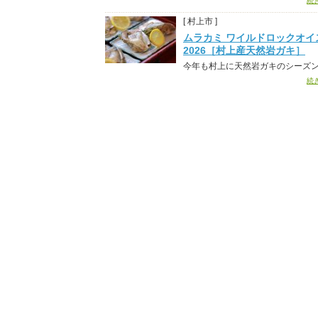
続
[ 村上市 ]
ムラカミ ワイルドロックオイ
2026［村上産天然岩ガキ］
今年も村上に天然岩ガキのシーズ
続