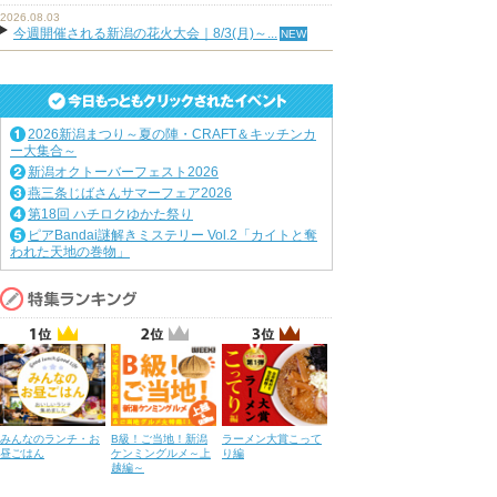
2026.08.03
今週開催される新潟の花火大会｜8/3(月)～...
2026新潟まつり～夏の陣・CRAFT＆キッチンカ
ー大集合～
新潟オクトーバーフェスト2026
燕三条じばさんサマーフェア2026
第18回 ハチロクゆかた祭り
ピアBandai謎解きミステリー Vol.2「カイトと奪
われた天地の巻物」
みんなのランチ・お
B級！ご当地！新潟
ラーメン大賞こって
昼ごはん
ケンミングルメ～上
り編
越編～