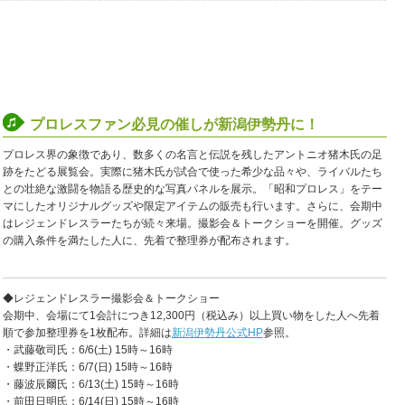
プロレスファン必見の催しが新潟伊勢丹に！
プロレス界の象徴であり、数多くの名言と伝説を残したアントニオ猪木氏の足
跡をたどる展覧会。実際に猪木氏が試合で使った希少な品々や、ライバルたち
との壮絶な激闘を物語る歴史的な写真パネルを展示。「昭和プロレス」をテー
マにしたオリジナルグッズや限定アイテムの販売も行います。さらに、会期中
はレジェンドレスラーたちが続々来場。撮影会＆トークショーを開催。グッズ
の購入条件を満たした人に、先着で整理券が配布されます。
◆レジェンドレスラー撮影会＆トークショー
会期中、会場にて1会計につき12,300円（税込み）以上買い物をした人へ先着
順で参加整理券を1枚配布。詳細は
新潟伊勢丹公式HP
参照。
・武藤敬司氏：6/6(土) 15時～16時
・蝶野正洋氏：6/7(日) 15時～16時
・藤波辰爾氏：6/13(土) 15時～16時
・前田日明氏：6/14(日) 15時～16時