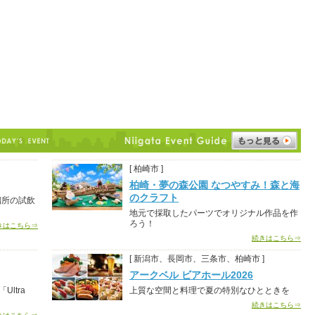
[ 柏崎市 ]
柏崎・夢の森公園 なつやすみ！森と海
のクラフト
溜所の試飲
地元で採取したパーツでオリジナル作品を作
ろう！
きはこちら⇒
続きはこちら⇒
[ 新潟市、長岡市、三条市、柏崎市 ]
アークベル ビアホール2026
ltra
上質な空間と料理で夏の特別なひとときを
続きはこちら⇒