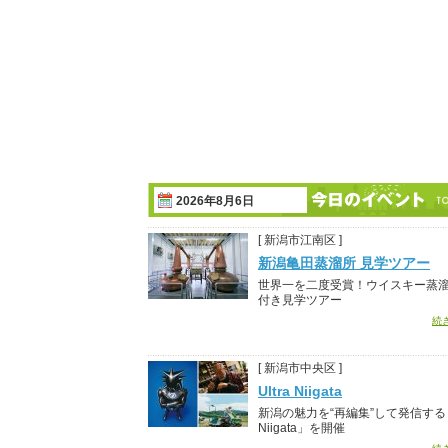
2026年8月6日
[ 新潟市江南区 ]
新潟亀田蒸溜所 見学ツアー
世界一を二度受賞！ウイスキー蒸
付き見学ツアー
続
[ 新潟市中央区 ]
Ultra Niigata
新潟の魅力を“再編集”して発信する「U
Niigata」を開催