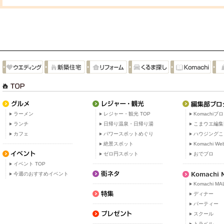
ラーメン
レジャー・観光 TOP
Komachiブ
ランチ
日帰り温泉・日帰り湯
こまウエ編集
カフェ
パワースポットめぐり
ハウジングこ
絶景スポット
Komachi W
ゼロ円スポット
おでブロ
イベント TOP
今週のおすすめイベント
Komachi MA
ディナー
パーティー
スクール
トラベル