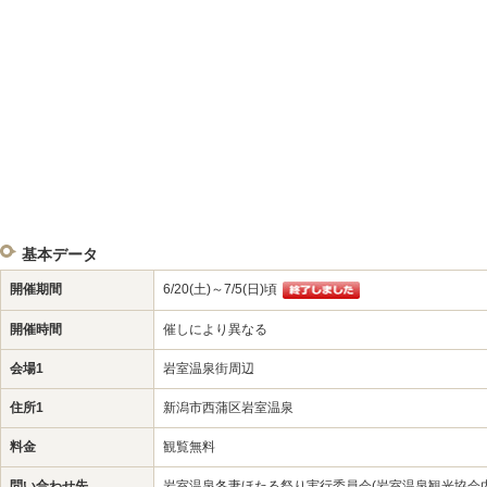
基本データ
開催期間
6/20(土)～7/5(日)頃
開催時間
催しにより異なる
会場1
岩室温泉街周辺
住所1
新潟市西蒲区岩室温泉
料金
観覧無料
問い合わせ先
岩室温泉冬妻ほたる祭り実行委員会(岩室温泉観光協会内)(025