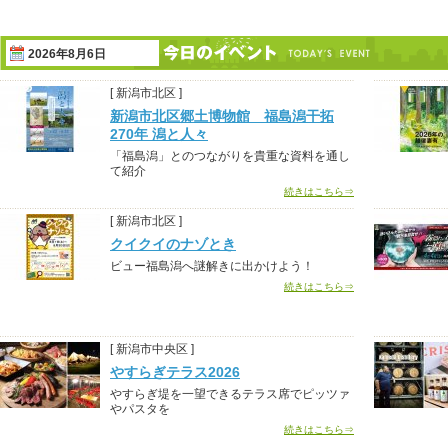
2026年8月6日
[ 新潟市北区 ]
新潟市北区郷土博物館 福島潟干拓
270年 潟と人々
「福島潟」とのつながりを貴重な資料を通し
て紹介
続きはこちら⇒
[ 新潟市北区 ]
クイクイのナゾとき
ビュー福島潟へ謎解きに出かけよう！
続きはこちら⇒
[ 新潟市中央区 ]
やすらぎテラス2026
やすらぎ堤を一望できるテラス席でピッツァ
やパスタを
続きはこちら⇒