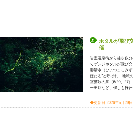
ホタルが飛び
催
岩室温泉街から徒歩数分
てゲンジホタルが飛び交
妻清水（ひよつましみず
ほたる”と呼ばれ、地域
室芸妓の舞（6/20、2
ー出店など、催しも行わ
◆更新日 2026年5月29日