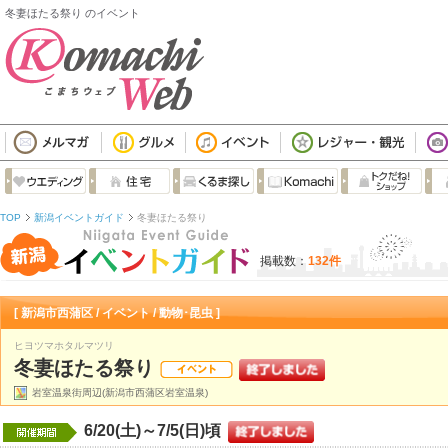
冬妻ほたる祭り のイベント
TOP
新潟イベントガイド
冬妻ほたる祭り
掲載数：
132件
[ 新潟市西蒲区 / イベント / 動物･昆虫 ]
ヒヨツマホタルマツリ
冬妻ほたる祭り
岩室温泉街周辺(新潟市西蒲区岩室温泉)
6/20(土)～7/5(日)頃