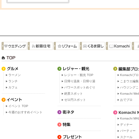
ラーメン
レジャー・観光 TOP
Komachiブ
ランチ
日帰り温泉・日帰り湯
こまウエ編集
カフェ
パワースポットめぐり
ハウジングこ
絶景スポット
Komachi W
ゼロ円スポット
おでブロ
イベント TOP
今週のおすすめイベント
Komachi MA
ディナー
パーティー
スクール