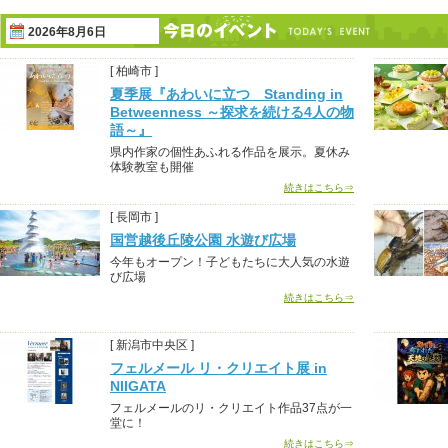
2026年8月6日
[ 柏崎市 ]
夏季展『あわいに立つ Standing in
Betweenness ～探求を続ける4人の物
語～』
県内作家の個性あふれる作品を展示。夏休み
体験教室も開催
続きはこちら⇒
[ 長岡市 ]
国営越後丘陵公園 水遊び広場
今年もオープン！子どもたちに大人気の水遊
び広場
続きはこちら⇒
[ 新潟市中央区 ]
フェルメール リ・クリエイト展 in
NIIGATA
フェルメールのリ・クリエイト作品37点が一
堂に！
続きはこちら⇒