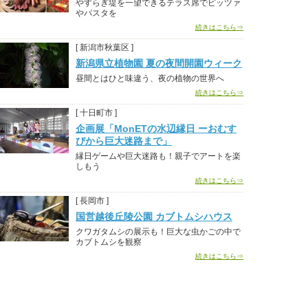
やすらぎ堤を一望できるテラス席でピッツァ
やパスタを
続きはこちら⇒
[ 新潟市秋葉区 ]
新潟県立植物園 夏の夜間開園ウィーク
昼間とはひと味違う、夜の植物の世界へ
続きはこちら⇒
[ 十日町市 ]
企画展「MonETの水辺縁日 ーおむす
びから巨大迷路まで」
縁日ゲームや巨大迷路も！親子でアートを楽
しもう
続きはこちら⇒
[ 長岡市 ]
国営越後丘陵公園 カブトムシハウス
クワガタムシの展示も！巨大な虫かごの中で
カブトムシを観察
続きはこちら⇒