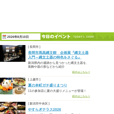
2026年8月10日
[ 長岡市 ]
長岡市馬高縄文館 企画展『縄文土器
入門～縄文土器の特色をさぐる』
新潟県内の遺跡から見つかった縄文土器を、
装飾や器の形などから紹介
続きはこちら⇒
[ 上越市 ]
夏の本町ガチ盛りまつり
11の参加店に夏の大盛りメニューが登場！
続きはこちら⇒
[ 新潟市中央区 ]
やすらぎテラス2026