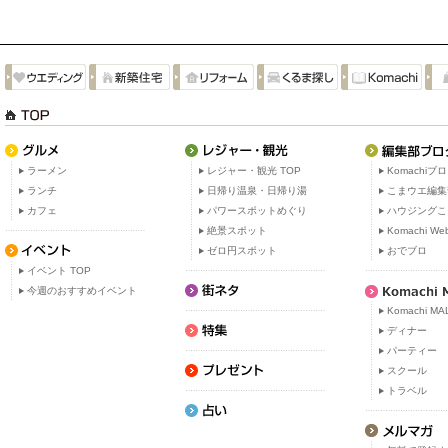
ラーメン
レジャー・観光 TOP
Komachiブ
ランチ
日帰り温泉・日帰り湯
こまウエ編集
カフェ
パワースポットめぐり
ハウジングこ
絶景スポット
Komachi W
ゼロ円スポット
おでブロ
イベント TOP
今週のおすすめイベント
Komachi MA
ディナー
パーティー
スクール
トラベル