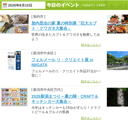
2026年8月10日
[ 胎内市 ]
胎内昆虫の家 夏の特別展「巨大カブ
ト・クワガタ大集合」
世界の生きたカブト＆クワガタを観察してみ
よう
続きはこちら⇒
[ 新潟市中央区 ]
フェルメール リ・クリエイト展 in
NIIGATA
フェルメールのリ・クリエイト作品37点が一
堂に！
続きはこちら⇒
[ 新潟市中央区万代 ]
2026新潟まつり～夏の陣・CRAFT＆
キッチンカー大集合～
今年はキッチンカーも19台がずらり！クラフ
トビール＆グルメの祭典
続きはこちら⇒