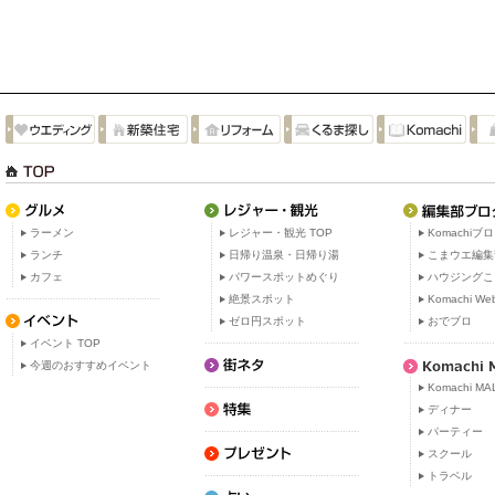
ラーメン
レジャー・観光 TOP
Komachiブ
ランチ
日帰り温泉・日帰り湯
こまウエ編集
カフェ
パワースポットめぐり
ハウジングこ
絶景スポット
Komachi W
ゼロ円スポット
おでブロ
イベント TOP
今週のおすすめイベント
Komachi MA
ディナー
パーティー
スクール
トラベル