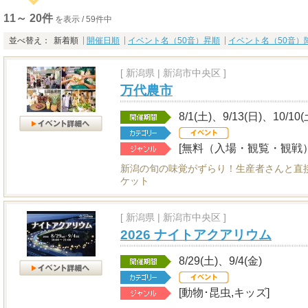
11～ 20件
を表示 / 59件中
並べ替え：
新着順
開催日順
イベント名（50音）昇順
イベント名（50音）
[
新潟県
|
新潟市中央区 ]
万代農市
8/1(土)、9/13(日)、10/10
[無料（入場・観覧・観戦）
新潟の旬の味覚がずらり！生産者さんと直
ケット
[
新潟県
|
新潟市中央区 ]
2026 ナイトアクアリウム
8/29(土)、9/4(金)
[動物･昆虫,キッズ]