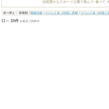
自然豊かなスポーツ公園で遊んで･食べて･
並べ替え：
新着順
開催日順
イベント名（50音）昇順
イベント名（50音）
11～ 20件
を表示 / 59件中