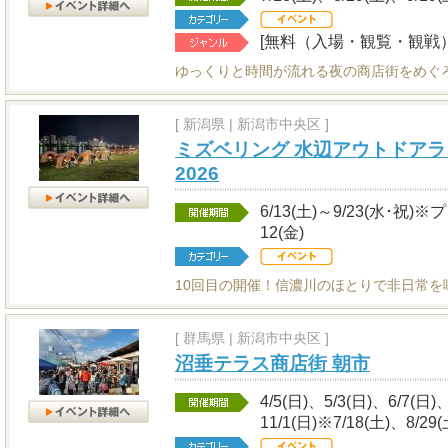
[無料（入場・観覧・観戦）
ゆっくりと時間が流れる夜の商店街をめぐ
[
新潟県
|
新潟市中央区 ]
ミズベリング 水辺アウトドアラ
2026
6/13(土)～9/23(水･祝)
12(金)
10回目の開催！信濃川のほとりで非日常を
[
群馬県
|
新潟市中央区 ]
沼垂テラス商店街 朝市
4/5(日)、5/3(日)、6/7(日)
11/1(日)※7/18(土)、8/