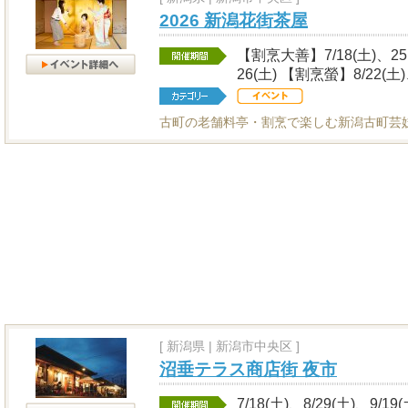
2026 新潟花街茶屋
【割烹大善】7/18(土)、25(土
26(土) 【割烹螢】8/22(土)
古町の老舗料亭・割烹で楽しむ新潟古町芸
[
新潟県
|
新潟市中央区 ]
沼垂テラス商店街 夜市
7/18(土)、8/29(土)、9/19(