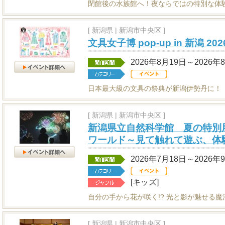
閉館後の水族館へ！夜ならではの特別な体
[
新潟県
|
新潟市中央区 ]
文具女子博 pop-up in 新潟 202
2026年8月19日～2026年
日本最大級の文具の祭典が新潟伊勢丹に！
[
新潟県
|
新潟市中央区 ]
新潟県立自然科学館 夏の特別
ワールド～見て触れて遊ぶ、体
2026年7月18日～2026年
[キッズ]
自分の手から花が咲く!? 光と影が魅せる
[
新潟県
|
新潟市中央区 ]