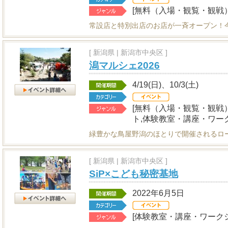
[無料（入場・観覧・観戦）
常設店と特別出店のお店が一斉オープン！
[
新潟県
|
新潟市中央区 ]
潟マルシェ2026
4/19(日)、10/3(土)
[無料（入場・観覧・観戦
ト,体験教室・講座・ワー
緑豊かな鳥屋野潟のほとりで開催されるロ
[
新潟県
|
新潟市中央区 ]
SiP×こども秘密基地
2022年6月5日
[体験教室・講座・ワークシ