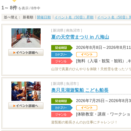
1～ 8件
を表示 / 8件中
並べ替え：
新着順
開催日順
イベント名（50音）昇順
イベント名（50音）
[
新潟県
|
南魚沼市 ]
夏の天空雪まつり in 八海山
2026年8月8日～2026年8月1
[無料（入場・観覧・観戦）,キ
山頂で真夏のひんやりを体験！天然雪を使ったソ
[
新潟県
|
魚沼市 ]
奥只見湖遊覧船 こども船長
2026年7月25日～2026年8月
[体験教室・講座・ワークショ
遊覧船の船長さんのお仕事にチャレンジ！