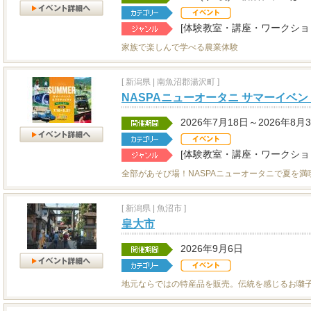
[体験教室・講座・ワークショ
家族で楽しんで学べる農業体験
[
新潟県
|
南魚沼郡湯沢町 ]
NASPAニューオータニ サマーイベン
2026年7月18日～2026年8月
[体験教室・講座・ワークショッ
全部があそび場！NASPAニューオータニで夏を満
[
新潟県
|
魚沼市 ]
皇大市
2026年9月6日
地元ならではの特産品を販売。伝統を感じるお囃