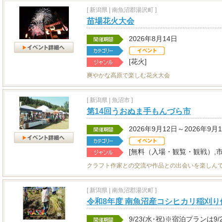
[
新潟県
|
南魚沼郡湯沢町 ]
苗場花火大会
2026年8月14日
[花火]
爽やかな高原で楽しむ花火大会
[
新潟県
|
魚沼市 ]
第14回うおぬま手もんづら市
2026年9月12日～2026年9月
[無料（入場・観覧・観戦）,
クラフト作家との交流や作品との出会いを楽しん
[
新潟県
|
南魚沼郡湯沢町 ]
令和8年度 南魚沼産コシヒカリ稲刈り
9/23(水･祝)※宿泊プランは9/