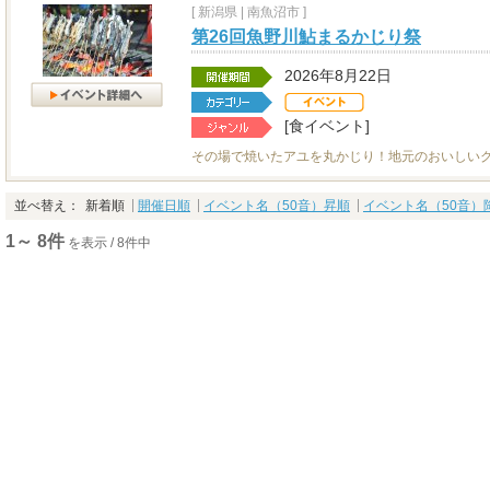
[
新潟県
|
南魚沼市 ]
第26回魚野川鮎まるかじり祭
2026年8月22日
[食イベント]
その場で焼いたアユを丸かじり！地元のおいしい
並べ替え：
新着順
開催日順
イベント名（50音）昇順
イベント名（50音）
1～ 8件
を表示 / 8件中