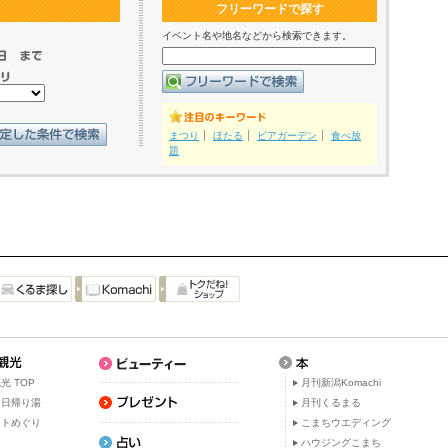
フリーワードで探す
イベント名や地名などから検索できます。
まつり
ほたる
ビアガーデン
食べ放
題
光 TOP
月刊新潟Komachi
・日帰り湯
月刊くるまる
ットめぐり
こまちウエディング
ト
ハウジングこまち