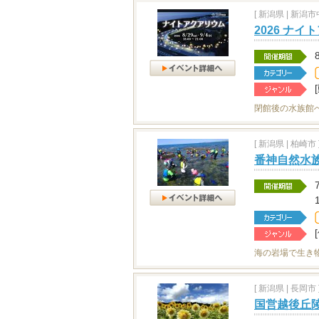
[
新潟県
|
新潟市中
2026 ナ
閉館後の水族館
[
新潟県
|
柏崎市 
番神自然水
海の岩場で生き
[
新潟県
|
長岡市 
国営越後丘