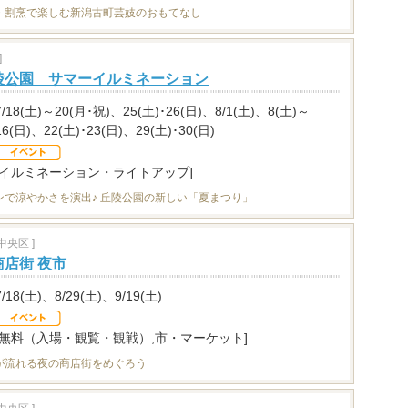
・割烹で楽しむ新潟古町芸妓のおもてなし
]
陵公園 サマーイルミネーション
7/18(土)～20(月･祝)、25(土)･26(日)、8/1(土)、8(土)～
16(日)、22(土)･23(日)、29(土)･30(日)
[イルミネーション・ライトアップ]
ンで涼やかさを演出♪ 丘陵公園の新しい「夏まつり」
央区 ]
店街 夜市
7/18(土)、8/29(土)、9/19(土)
[無料（入場・観覧・観戦）,市・マーケット]
が流れる夜の商店街をめぐろう