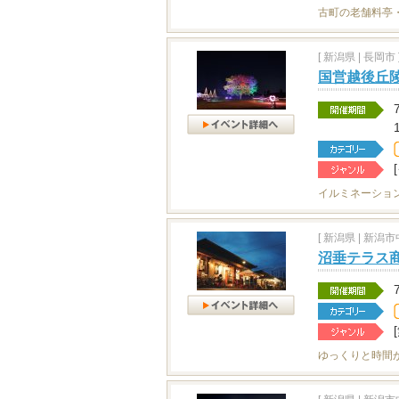
古町の老舗料亭
[
新潟県
|
長岡市 
国営越後丘
イルミネーショ
[
新潟県
|
新潟市中
沼垂テラス商
ゆっくりと時間