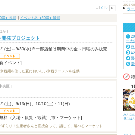
2026.08
1 |
2
|
3
ラーメ
0音）昇順
イベント名（50音）降順
か ]
2
ン開発プロジェクト
ー大
燕
8/1(土)～9/30(水)※一部店舗は期間中の金～日曜のみ販売
E
夏
[食イベント]
潮
が米粉麺を使った夏においしい米粉ラーメンを提供
央区 ]
8/1(土)、9/13(日)、10/10(土)・11(日)
みんな
[無料（入場・観覧・観戦）,市・マーケット]
昼ごは
がずらり！生産者さんと直接会って、話して、選べるマーケット