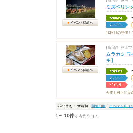
[
新潟県
|
新潟市中
ミズベリング
10回目の開催
[
新潟県
|
村上市 
ムラカミ ワ
キ］
今年も村上に天
並べ替え：
新着順
開催日順
イベント名（5
1～ 10件
を表示 / 29件中