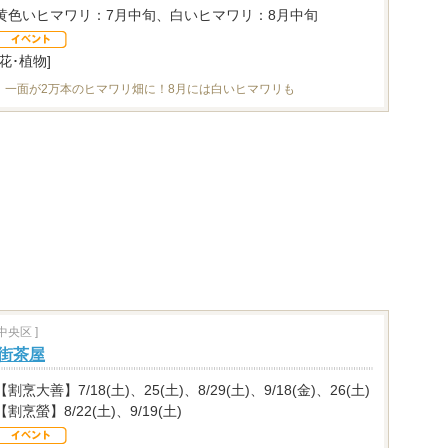
黄色いヒマワリ：7月中旬、白いヒマワリ：8月中旬
[花･植物]
」一面が2万本のヒマワリ畑に！8月には白いヒマワリも
央区 ]
花街茶屋
【割烹大善】7/18(土)、25(土)、8/29(土)、9/18(金)、26(土)
【割烹螢】8/22(土)、9/19(土)