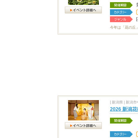
今年は「花の丘
[
新潟県
|
新潟市中
2026 新潟