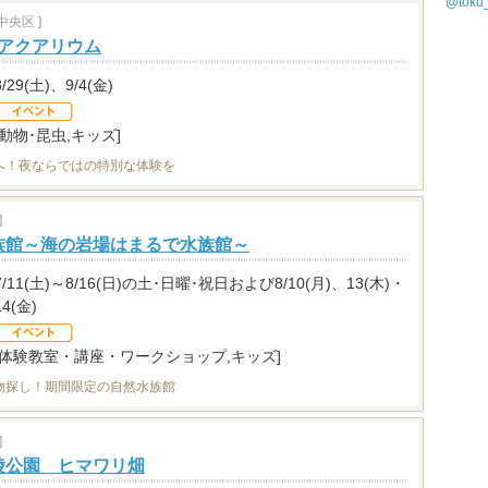
@tok
央区 ]
イトアクアリウム
8/29(土)、9/4(金)
[動物･昆虫,キッズ]
へ！夜ならではの特別な体験を
]
族館～海の岩場はまるで水族館～
7/11(土)～8/16(日)の土･日曜･祝日および8/10(月)、13(木)・
14(金)
[体験教室・講座・ワークショップ,キッズ]
物探し！期間限定の自然水族館
]
陵公園 ヒマワリ畑