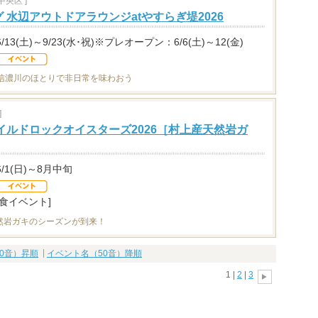
央区 ]
 水辺アウトドアラウンジatやすらぎ堤2026
6/13(土)～9/23(水･祝)※プレオープン：6/6(土)～12(金)
！信濃川のほとりで非日常を味わおう
]
イルドロックオイスターズ2026［村上産天然岩ガ
6/1(日)～8月中旬
[食イベント]
然岩ガキのシーズンが到来！
0音）昇順
イベント名（50音）降順
1 |
2
|
3