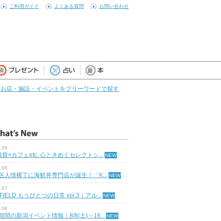
ご利用ガイド
よくある質問
お問い合わせ
お店・施設・イベントをフリーワードで探す
.09
雑貨×カフェetc. 心ときめくセレクトシ...
.08
区人情横丁に海鮮丼専門店が誕生！「K...
.07
 FIELD もうひとつの日常 vol.3｜アル...
.06
期間の新潟イベント情報｜8/8(土)～16...