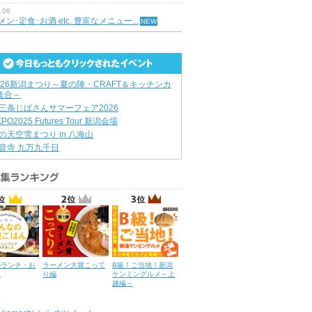
.06
ン･定食･お酒 etc. 豊富なメニュー...
026新潟まつり～夏の陣・CRAFT＆キッチンカ
集合～
三条じばさんサマーフェア2026
XPO2025 Futures Tour 新潟会場
の天空雪まつり in 八海山
音寺 九万九千日
のランチ・お
ラーメン大賞こって
B級！ご当地！新潟
ん
り編
ケンミングルメ～上
越編～