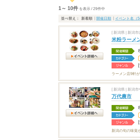
1～ 10件
を表示 / 29件中
並べ替え：
新着順
開催日順
イベント名（5
[
新潟県
|
新潟市ほ
米粉ラーメ
ラーメン店9軒
[
新潟県
|
新潟市中
万代農市
新潟の旬の味覚