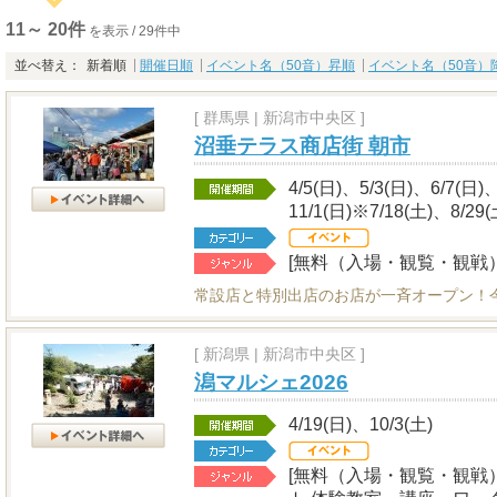
11～ 20件
を表示 / 29件中
並べ替え：
新着順
開催日順
イベント名（50音）昇順
イベント名（50音）
[
群馬県
|
新潟市中央区 ]
沼垂テラス商店街 朝市
4/5(日)、5/3(日)、6/7(日)
11/1(日)※7/18(土)、8/
[無料（入場・観覧・観戦）
常設店と特別出店のお店が一斉オープン！
[
新潟県
|
新潟市中央区 ]
潟マルシェ2026
4/19(日)、10/3(土)
[無料（入場・観覧・観戦