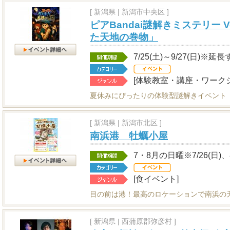
[
新潟県
|
新潟市中央区 ]
ピアBandai謎解きミステリー 
た天地の巻物」
7/25(土)～9/27(日)※
[体験教室・講座・ワークシ
夏休みにぴったりの体験型謎解きイベント
[
新潟県
|
新潟市北区 ]
南浜港 牡蠣小屋
7・8月の日曜※7/26(日)、8
[食イベント]
目の前は港！最高のロケーションで南浜の
[
新潟県
|
西蒲原郡弥彦村 ]