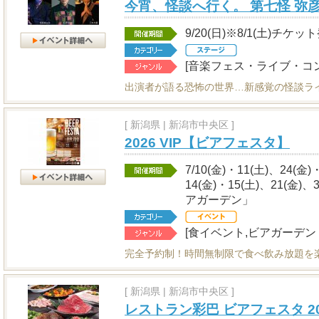
今宵、怪談へ行く。 第七怪 弥彦
9/20(日)※8/1(土)チケッ
[音楽フェス・ライブ・コ
出演者が語る恐怖の世界…新感覚の怪談ラ
[
新潟県
|
新潟市中央区 ]
2026 VIP【ビアフェスタ】
7/10(金)・11(土)、24(金)
14(金)・15(土)、21(金)
アガーデン」
[食イベント,ビアガーデン
完全予約制！時間無制限で食べ飲み放題を
[
新潟県
|
新潟市中央区 ]
レストラン彩巴 ビアフェスタ 20