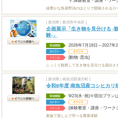
ト,体験教室・講座・ワー
緑豊かな鳥屋野潟のほとりで開催されるロ
[
新潟県
|
新潟市中央区 ]
企画展示「生き物を見分ける -
験-」
2026年7月18日～2027年
[動物･昆虫]
じっくり観察して生き物を見分ける面白さ
[
新潟県
|
南魚沼郡湯沢町 ]
令和8年度 南魚沼産コシヒカリ
9/23(水･祝)※宿泊プランは
[体験教室・講座・ワークシ
家族で楽しんで学べる農業体験