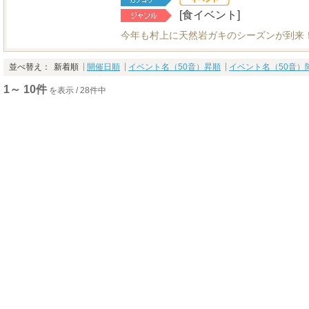
[食イベント]
今年も村上に天然岩ガキのシーズンが到来
並べ替え：
新着順
開催日順
イベント名（50音）昇順
イベント名（50音）
1～ 10件
を表示 / 28件中