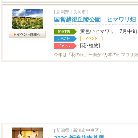
[
新潟県
|
長岡市 ]
国営越後丘陵公園 ヒマワリ畑
黄色いヒマワリ：7月中旬
[花･植物]
今年は「花の丘」一面が2万本のヒマワリ畑
[
新潟県
|
新潟市中央区 ]