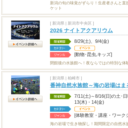
新潟の旬の味覚がずらり！生産者さんと直
ケット
[
新潟県
|
新潟市中央区 ]
2026 ナイトアクアリウム
8/29(土)、9/4(金)
[動物･昆虫,キッズ]
閉館後の水族館へ！夜ならではの特別な体
[
新潟県
|
柏崎市 ]
番神自然水族館～海の岩場はま
7/11(土)～8/16(日)の土
13(木)・14(金)
[体験教室・講座・ワークシ
海の岩場で生き物探し！期間限定の自然水