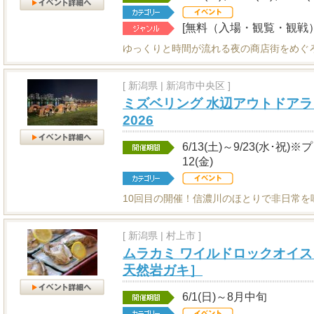
[無料（入場・観覧・観戦）
ゆっくりと時間が流れる夜の商店街をめぐ
[
新潟県
|
新潟市中央区 ]
ミズベリング 水辺アウトドアラ
2026
6/13(土)～9/23(水･祝)
12(金)
10回目の開催！信濃川のほとりで非日常を
[
新潟県
|
村上市 ]
ムラカミ ワイルドロックオイス
天然岩ガキ］
6/1(日)～8月中旬