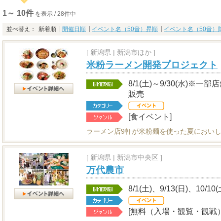
1～ 10件
を表示 / 28件中
並べ替え：
新着順
開催日順
イベント名（50音）昇順
イベント名（50音）
[
新潟県
|
新潟市ほか ]
米粉ラーメン開発プロジェクト
8/1(土)～9/30(水)
販売
[食イベント]
ラーメン店9軒が米粉麺を使った夏におい
[
新潟県
|
新潟市中央区 ]
万代農市
8/1(土)、9/13(日)、10/10
[無料（入場・観覧・観戦）