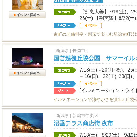
2026 新潟花街茶屋
【割烹大善】7/18(土)、25(土
26(土) 【割烹螢】8/22(土)
古町の老舗料亭・割烹で楽しむ新潟古町芸
[
新潟県
|
長岡市 ]
国営越後丘陵公園 サマーイル
7/18(土)～20(月･祝)、25(
～16(日)、22(土)･23(日)、
[イルミネーション・ライ
イルミネーションで涼やかさを演出♪ 丘陵
[
新潟県
|
新潟市中央区 ]
沼垂テラス商店街 夜市
7/18(土)、8/29(土)、9/19(