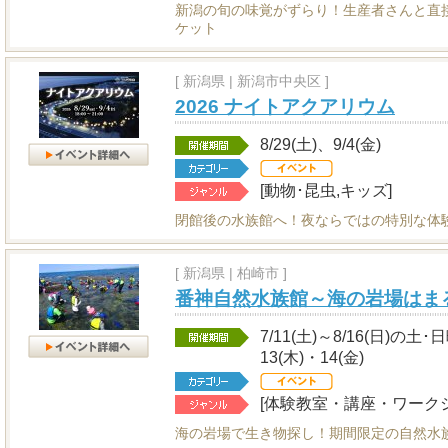
新潟の旬の味覚がずらり！生産者さんと直
ケット
[
新潟県
|
新潟市中央区 ]
2026 ナイトアクアリウム
8/29(土)、9/4(金)
[動物･昆虫,キッズ]
閉館後の水族館へ！夜ならではの特別な体
[
新潟県
|
柏崎市 ]
番神自然水族館～海の岩場はま
7/11(土)～8/16(日)の土
13(木)・14(金)
[体験教室・講座・ワークシ
海の岩場で生き物探し！期間限定の自然水