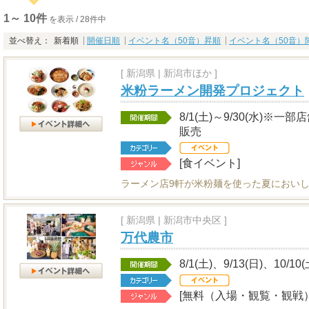
1～ 10件
を表示 / 28件中
並べ替え：
新着順
開催日順
イベント名（50音）昇順
イベント名（50音）
[
新潟県
|
新潟市ほか ]
米粉ラーメン開発プロジェクト
8/1(土)～9/30(水)
販売
[食イベント]
ラーメン店9軒が米粉麺を使った夏におい
[
新潟県
|
新潟市中央区 ]
万代農市
8/1(土)、9/13(日)、10/10
[無料（入場・観覧・観戦）