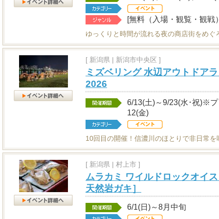
[無料（入場・観覧・観戦）
ゆっくりと時間が流れる夜の商店街をめぐ
[
新潟県
|
新潟市中央区 ]
ミズベリング 水辺アウトドアラ
2026
6/13(土)～9/23(水･祝)
12(金)
10回目の開催！信濃川のほとりで非日常を
[
新潟県
|
村上市 ]
ムラカミ ワイルドロックオイス
天然岩ガキ］
6/1(日)～8月中旬