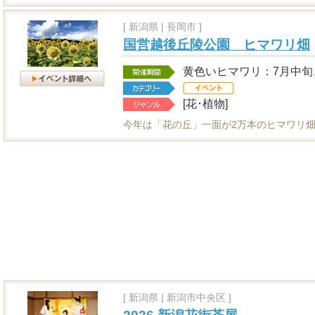
[
新潟県
|
長岡市 ]
国営越後丘陵公園 ヒマワリ畑
黄色いヒマワリ：7月中旬
[花･植物]
今年は「花の丘」一面が2万本のヒマワリ畑
[
新潟県
|
新潟市中央区 ]