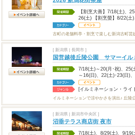
2026 新潟花街茶屋
【割烹大善】7/18(土)、25(土
26(土) 【割烹螢】8/22(土)
古町の老舗料亭・割烹で楽しむ新潟古町芸
[
新潟県
|
長岡市 ]
国営越後丘陵公園 サマーイル
7/18(土)～20(月･祝)、25(
～16(日)、22(土)･23(日)、
[イルミネーション・ライ
イルミネーションで涼やかさを演出♪ 丘陵
[
新潟県
|
新潟市中央区 ]
沼垂テラス商店街 夜市
7/18(土)、8/29(土)、9/19(