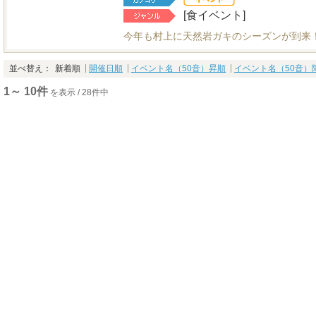
[食イベント]
今年も村上に天然岩ガキのシーズンが到来
並べ替え：
新着順
開催日順
イベント名（50音）昇順
イベント名（50音）
1～ 10件
を表示 / 28件中