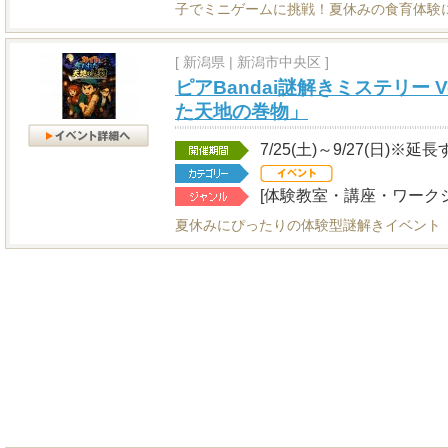
子でミニゲームに挑戦！夏休みの食育体験に
[
新潟県
|
新潟市中央区 ]
ピアBandai謎解きミステリー 
た天地の巻物」
7/25(土)～9/27(日)※
[体験教室・講座・ワークシ
夏休みにぴったりの体験型謎解きイベント