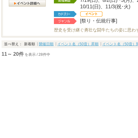
7/19(日)、8/2(日) ･3(月)
10/11(日)、11/3(祝･火)
[祭り・伝統行事]
歴史を受け継ぐ勇壮な闘牛たちの姿に思わ
並べ替え：
新着順
開催日順
イベント名（50音）昇順
イベント名（50音）
11～ 20件
を表示 / 28件中