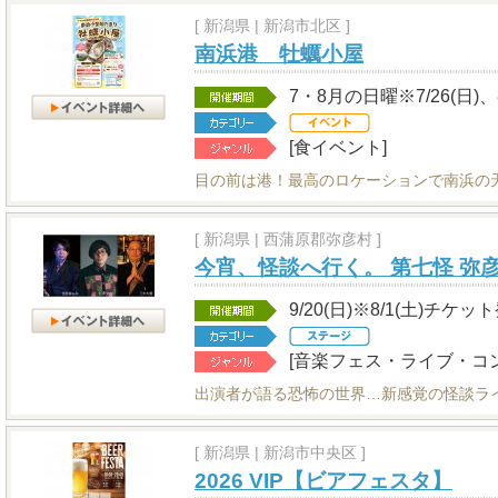
[
新潟県
|
新潟市北区 ]
南浜港 牡蠣小屋
7・8月の日曜※7/26(日)、8
[食イベント]
目の前は港！最高のロケーションで南浜の
[
新潟県
|
西蒲原郡弥彦村 ]
今宵、怪談へ行く。 第七怪 弥彦
9/20(日)※8/1(土)チケッ
[音楽フェス・ライブ・コ
出演者が語る恐怖の世界…新感覚の怪談ラ
[
新潟県
|
新潟市中央区 ]
2026 VIP【ビアフェスタ】