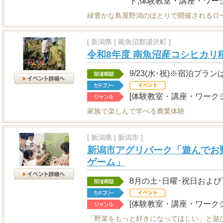
ト,体験教室・講座・ワー
緑豊かな鳥屋野潟のほとりで開催されるロ
[
新潟県
|
南魚沼郡湯沢町 ]
令和8年度 南魚沼産コシヒカリ
9/23(水･祝)※宿泊プランは
[体験教室・講座・ワークシ
家族で楽しんで学べる農業体験
[
新潟県
|
新潟市 ]
新潟市アグリパーク「遊んでお
ゲーム」
8月の土･日曜･祝日および7/2
[体験教室・講座・ワークシ
「野菜をもっと好きになってほしい」と遊