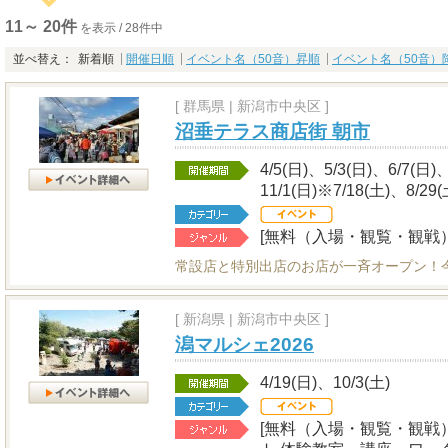
11～ 20件
を表示 / 28件中
並べ替え：
新着順
開催日順
イベント名（50音）昇順
イベント名（50音）
[
群馬県
|
新潟市中央区 ]
沼垂テラス商店街 朝市
4/5(日)、5/3(日)、6/7(日)
11/1(日)※7/18(土)、8/
[無料（入場・観覧・観戦）
常設店と特別出店のお店が一斉オープン！
[
新潟県
|
新潟市中央区 ]
潟マルシェ2026
4/19(日)、10/3(土)
[無料（入場・観覧・観戦