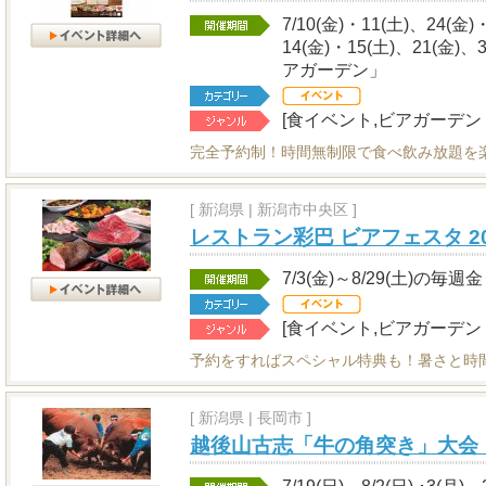
7/10(金)・11(土)、24(金)
14(金)・15(土)、21(金)
アガーデン」
[食イベント,ビアガーデン
完全予約制！時間無制限で食べ飲み放題を
[
新潟県
|
新潟市中央区 ]
レストラン彩巴 ビアフェスタ 20
7/3(金)～8/29(土)の毎週
[食イベント,ビアガーデン
予約をすればスペシャル特典も！暑さと時
[
新潟県
|
長岡市 ]
越後山古志「牛の角突き」大