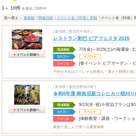
1～ 10件
を表示 / 28件中
並べ替え：
新着順
開催日順
イベント名（50音）昇順
イベント名（50音）
[
新潟県
|
新潟市中央区 ]
レストラン彩巴 ビアフェスタ 2026
7/3(金)～8/29(土)の毎週金･
[食イベント,ビアガーデン・ビ
予約をすればスペシャル特典も！暑さと時間を気
[
新潟県
|
南魚沼郡湯沢町 ]
令和8年度 南魚沼産コシヒカリ稲刈り
9/23(水･祝)※宿泊プランは9/
[体験教室・講座・ワークショ
家族で楽しんで学べる農業体験