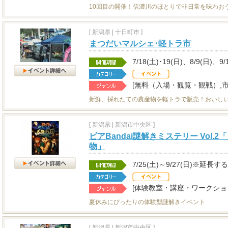
10回目の開催！信濃川のほとりで非日常を味わお
[
新潟県
|
十日町市 ]
まつだいマルシェ･軽トラ市
7/18(土)･19(日)、8/9(日)、9/
[無料（入場・観覧・観戦）,
新鮮、採れたての農産物を軽トラで販売！おいし
[
新潟県
|
新潟市中央区 ]
ピアBandai謎解きミステリー Vol
物」
7/25(土)～9/27(日)※延長
[体験教室・講座・ワークショ
夏休みにぴったりの体験型謎解きイベント
[
新潟県
|
新潟市中央区 ]