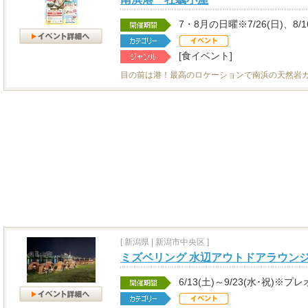
7・8月の日曜※7/26(日)、8/1
[食イベント]
目の前は港！最高のロケーションで南浜の天然岩
[
新潟県
|
新潟市中央区 ]
ミズベリング 水辺アウトドアラウンジa
6/13(土)～9/23(水･祝)※プ