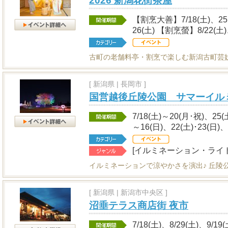
2026 新潟花街茶屋
【割烹大善】7/18(土)、25(土
26(土) 【割烹螢】8/22(土)
古町の老舗料亭・割烹で楽しむ新潟古町芸
[
新潟県
|
長岡市 ]
国営越後丘陵公園 サマーイル
7/18(土)～20(月･祝)、25(
～16(日)、22(土)･23(日)、
[イルミネーション・ライ
イルミネーションで涼やかさを演出♪ 丘陵
[
新潟県
|
新潟市中央区 ]
沼垂テラス商店街 夜市
7/18(土)、8/29(土)、9/19(