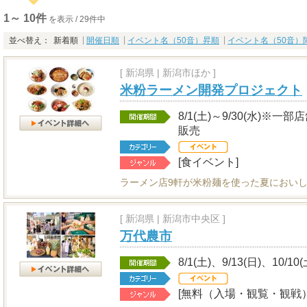
1～ 10件
を表示 / 29件中
並べ替え：
新着順
開催日順
イベント名（50音）昇順
イベント名（50音）
[
新潟県
|
新潟市ほか ]
米粉ラーメン開発プロジェクト
8/1(土)～9/30(水)
販売
[食イベント]
ラーメン店9軒が米粉麺を使った夏におい
[
新潟県
|
新潟市中央区 ]
万代農市
8/1(土)、9/13(日)、10/10
[無料（入場・観覧・観戦）