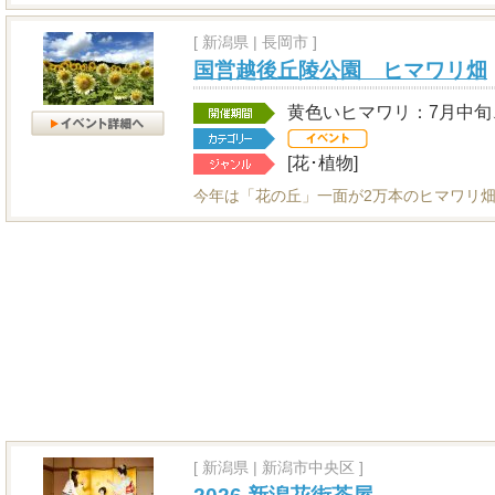
[
新潟県
|
長岡市 ]
国営越後丘陵公園 ヒマワリ畑
黄色いヒマワリ：7月中旬
[花･植物]
今年は「花の丘」一面が2万本のヒマワリ畑
[
新潟県
|
新潟市中央区 ]