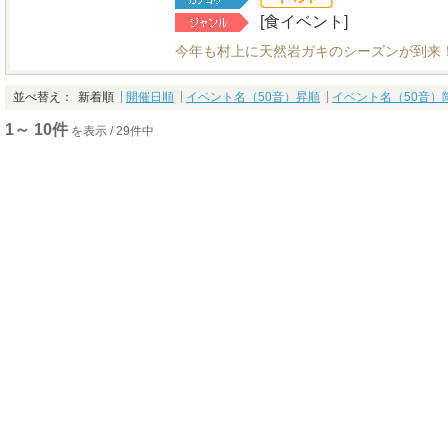
[食イベント]
今年も村上に天然岩ガキのシーズンが到来
並べ替え：
新着順
開催日順
イベント名（50音）昇順
イベント名（50音）
1～ 10件
を表示 / 29件中