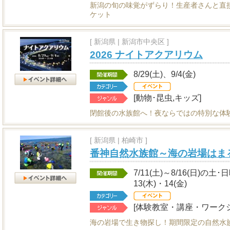
新潟の旬の味覚がずらり！生産者さんと直
ケット
[
新潟県
|
新潟市中央区 ]
2026 ナイトアクアリウム
8/29(土)、9/4(金)
[動物･昆虫,キッズ]
閉館後の水族館へ！夜ならではの特別な体
[
新潟県
|
柏崎市 ]
番神自然水族館～海の岩場はま
7/11(土)～8/16(日)の土
13(木)・14(金)
[体験教室・講座・ワークシ
海の岩場で生き物探し！期間限定の自然水