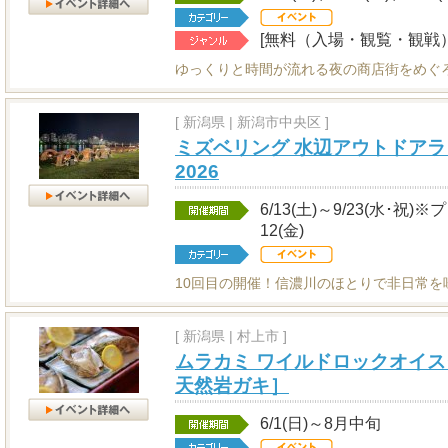
[無料（入場・観覧・観戦）
ゆっくりと時間が流れる夜の商店街をめぐ
[
新潟県
|
新潟市中央区 ]
ミズベリング 水辺アウトドアラ
2026
6/13(土)～9/23(水･祝)
12(金)
10回目の開催！信濃川のほとりで非日常を
[
新潟県
|
村上市 ]
ムラカミ ワイルドロックオイス
天然岩ガキ］
6/1(日)～8月中旬