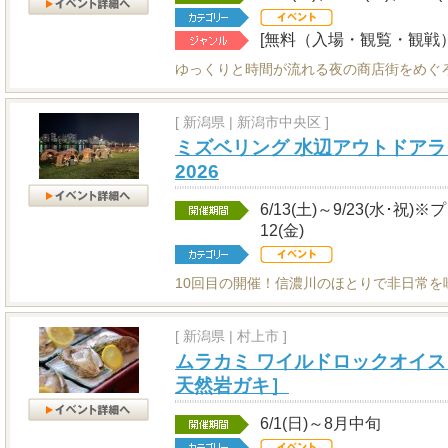
[無料（入場・観覧・観戦）
ゆっくりと時間が流れる夜の商店街をめぐ
[
新潟県
|
新潟市中央区 ]
ミズベリング 水辺アウトドアラ
2026
6/13(土)～9/23(水･祝)
12(金)
10回目の開催！信濃川のほとりで非日常を
[
新潟県
|
村上市 ]
ムラカミ ワイルドロックオイス
天然岩ガキ］
6/1(日)～8月中旬