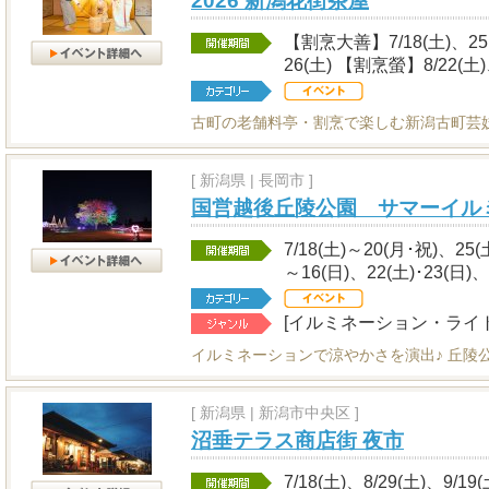
2026 新潟花街茶屋
【割烹大善】7/18(土)、25(土
26(土) 【割烹螢】8/22(土)
古町の老舗料亭・割烹で楽しむ新潟古町芸
[
新潟県
|
長岡市 ]
国営越後丘陵公園 サマーイル
7/18(土)～20(月･祝)、25(
～16(日)、22(土)･23(日)、
[イルミネーション・ライ
イルミネーションで涼やかさを演出♪ 丘陵
[
新潟県
|
新潟市中央区 ]
沼垂テラス商店街 夜市
7/18(土)、8/29(土)、9/19(