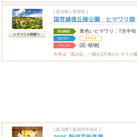
[
新潟県
|
長岡市 ]
国営越後丘陵公園 ヒマワリ畑
黄色いヒマワリ：7月中旬
[花･植物]
今年は「花の丘」一面が2万本のヒマワリ畑
[
新潟県
|
新潟市中央区 ]