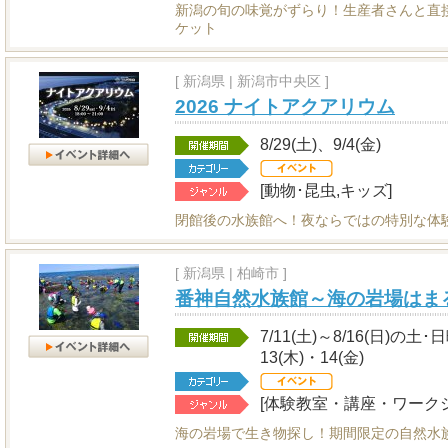
新潟の旬の味覚がずらり！生産者さんと直
ケット
[
新潟県
|
新潟市中央区 ]
2026 ナイトアクアリウム
8/29(土)、9/4(金)
[動物･昆虫,キッズ]
閉館後の水族館へ！夜ならではの特別な体
[
新潟県
|
柏崎市 ]
番神自然水族館～海の岩場はま
7/11(土)～8/16(日)の土
13(木)・14(金)
[体験教室・講座・ワークシ
海の岩場で生き物探し！期間限定の自然水