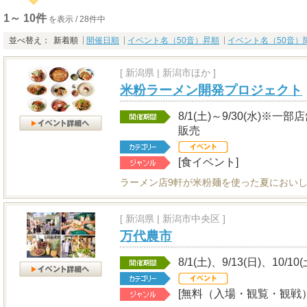
1～ 10件
を表示 / 28件中
並べ替え：
新着順
開催日順
イベント名（50音）昇順
イベント名（50音）
[
新潟県
|
新潟市ほか ]
米粉ラーメン開発プロジェクト
8/1(土)～9/30(水)
販売
[食イベント]
ラーメン店9軒が米粉麺を使った夏におい
[
新潟県
|
新潟市中央区 ]
万代農市
8/1(土)、9/13(日)、10/10
[無料（入場・観覧・観戦）