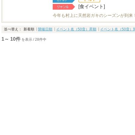
[食イベント]
今年も村上に天然岩ガキのシーズンが到来
並べ替え：
新着順
開催日順
イベント名（50音）昇順
イベント名（50音）
1～ 10件
を表示 / 28件中